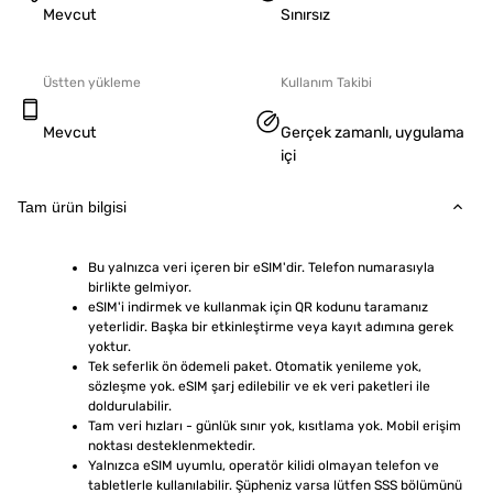
Mevcut
Sınırsız
Üstten yükleme
Kullanım Takibi
Mevcut
Gerçek zamanlı, uygulama
içi
Tam ürün bilgisi
Bu yalnızca veri içeren bir eSIM'dir. Telefon numarasıyla 
birlikte gelmiyor.
eSIM'i indirmek ve kullanmak için QR kodunu taramanız 
yeterlidir. Başka bir etkinleştirme veya kayıt adımına gerek 
yoktur.
Tek seferlik ön ödemeli paket. Otomatik yenileme yok, 
sözleşme yok. eSIM şarj edilebilir ve ek veri paketleri ile 
doldurulabilir.
Tam veri hızları - günlük sınır yok, kısıtlama yok. Mobil erişim 
noktası desteklenmektedir.
Yalnızca eSIM uyumlu, operatör kilidi olmayan telefon ve 
tabletlerle kullanılabilir. Şüpheniz varsa lütfen SSS bölümünü 