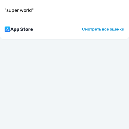
"
super world
"
App Store
Смотреть все оценки