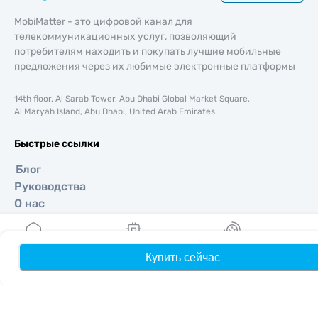
MobiMatter - это цифровой канал для
телекоммуникационных услуг, позволяющий
потребителям находить и покупать лучшие мобильные
предложения через их любимые электронные платформы
14th floor, Al Sarab Tower, Abu Dhabi Global Market Square,
Al Maryah Island, Abu Dhabi, United Arab Emirates
Быстрые ссылки
Блог
Руководства
О нас
Помощь и поддержка
Условия и положения
Политика конфиденциальности
Купить сейчас
Главная
Мои eSIM
Бонусы
П
Политика доставки и возвратов
Карта сайта
Партнерская программа