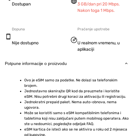
Dostupan
3 GB/dan pri 20 Mbps.
Nakon toga 1 Mbps.
Dopuna
Praćenje upotrebe
Nije dostupno
U realnom vremenu, u
aplikaciji
Potpune informacije o proizvodu
Ovo je eSIM samo za podatke. Ne dolazi sa telefonskim 
brojem.
Jednostavno skenirajte QR kod da preuzmete i koristite 
eSIM. Nisu potrebni drugi koraci za aktivaciju ili registraciju.
Jednokratni prepaid paket. Nema auto-obnova, nema 
ugovora.
Može se koristiti samo s eSIM kompatibilnim telefonima i 
tabletima koji nisu zaključani putem mobilnog operatera. Ako 
ste u nedoumici, pogledajte odjeljak FAQ.
eSIM kartica će isteći ako se ne aktivira u roku od 2 mjeseca 
od kupovine.