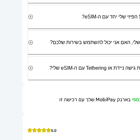
Tetherin עם ה-eSIM שלי?
בארנק MobiPay שלך עם רכישה זו
5.0