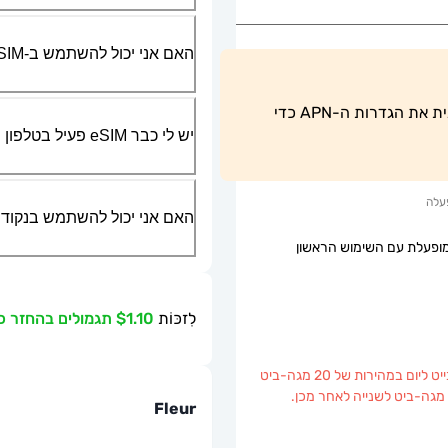
האם אני יכול להשתמש ב-SIM הפיזי שלי יחד עם ה-eSIM?
משתמשי טלפונים של אנדרואיד חייבים להתאים ידנית את הגדרות ה-APN כדי 
יש לי כבר eSIM פעיל בטלפון שלי, האם אני יכול להשתמש בשירות שלכם?
עלה
האם אני יכול להשתמש בנקודת גישה ניידת או g
ופעלת עם השימוש הראשון
לִזכּוֹת
$1.10 תגמולים בהחזר כספי
3 ג'יגה-בייט ליום במהירות של 20 מגה-ביט
Fleur