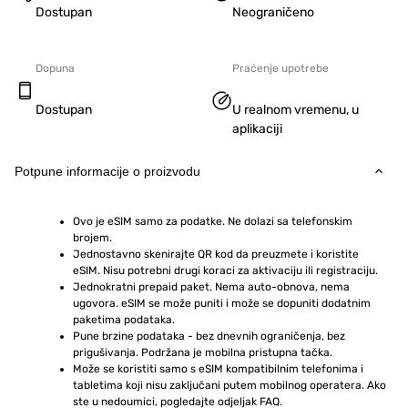
Dostupan
Neograničeno
Dopuna
Praćenje upotrebe
Dostupan
U realnom vremenu, u
aplikaciji
Potpune informacije o proizvodu
Ovo je eSIM samo za podatke. Ne dolazi sa telefonskim 
brojem.
Jednostavno skenirajte QR kod da preuzmete i koristite 
eSIM. Nisu potrebni drugi koraci za aktivaciju ili registraciju.
Jednokratni prepaid paket. Nema auto-obnova, nema 
ugovora. eSIM se može puniti i može se dopuniti dodatnim 
paketima podataka.
Pune brzine podataka - bez dnevnih ograničenja, bez 
prigušivanja. Podržana je mobilna pristupna tačka.
Može se koristiti samo s eSIM kompatibilnim telefonima i 
tabletima koji nisu zaključani putem mobilnog operatera. Ako 
ste u nedoumici, pogledajte odjeljak FAQ.