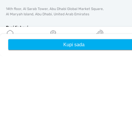
14th floor, Al Sarab Tower, Abu Dhabi Global Market Square,
Al Maryah Island, Abu Dhabi, United Arab Emirates
Brzi linkovi
Blog
Kupi sada
Kuća
Moji eSIM-ovi
Nagrade
Vodiči
O tome
Pomoć i podrška
Uslovi i odredbe
Politika privatnosti
Dostava, politika povrata novca
Mapa sajta
Affiliate
Odredišta
Postanite partner