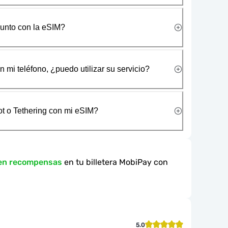
junto con la eSIM?
 mi teléfono, ¿puedo utilizar su servicio?
t o Tethering con mi eSIM?
 en recompensas
en tu billetera MobiPay con
5.0