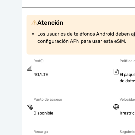
Atención
Los usuarios de teléfonos Android deben a
configuración APN para usar esta eSIM.
Red
Política 
4G/LTE
El paque
de dato
Punto de acceso
Velocida
Disponible
Irrestri
Recarga
Seguimie