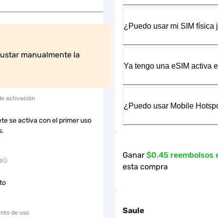
¿Puedo usar mi SIM física 
justar manualmente la 
Ya tengo una eSIM activa en
de activación
¿Puedo usar Mobile Hotspo
te se activa con el primer uso
s.
Ganar
$0.45 reembolsos
d
esta compra
cto
Saule
nto de uso