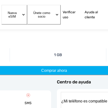
Verificar
Ayuda al
Nueva
Únete como
eSIM
socio
uso
cliente
1 GB
Comprar ahora
Centro de ayuda
¿Mi teléfono es compatible
SMS