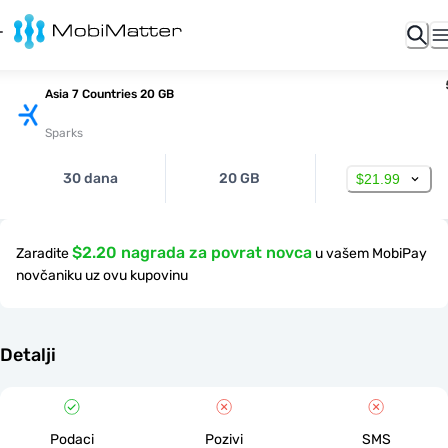
Asia 7 Countries 20 GB
Sparks
30 dana
20 GB
$21.99
$2.20 nagrada za povrat novca
Zaradite
u vašem MobiPay
novčaniku uz ovu kupovinu
Detalji
Podaci
Pozivi
SMS