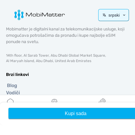
srpski
Mobimatter je digitalni kanal za telekomunikacijske usluge, koji
omogućava potrošačima da pronađu i kupe najbolje eSIM
ponude na svetu.
14th floor, Al Sarab Tower, Abu Dhabi Global Market Square,
Al Maryah Island, Abu Dhabi, United Arab Emirates
Brzi linkovi
Blog
Vodiči
O tome
Pomoć i podrška
Kupi sada
Kuća
Moji eSIM-ovi
Nagrade
Uslovi i odredbe
Politika privatnosti
Dostava, politika povrata novca