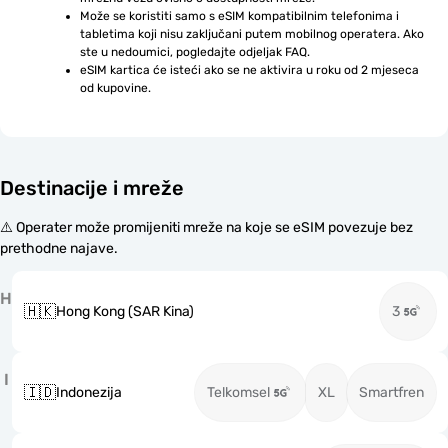
Može se koristiti samo s eSIM kompatibilnim telefonima i 
tabletima koji nisu zaključani putem mobilnog operatera. Ako 
ste u nedoumici, pogledajte odjeljak FAQ.
eSIM kartica će isteći ako se ne aktivira u roku od 2 mjeseca 
od kupovine.
Destinacije i mreže
⚠️ Operater može promijeniti mreže na koje se eSIM povezuje bez
prethodne najave.
H
🇭🇰
Hong Kong (SAR Kina)
3
I
🇮🇩
Indonezija
Telkomsel
XL
Smartfren