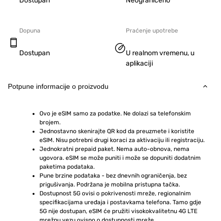
Dostupan
Neograničeno
Dopuna
Praćenje upotrebe
Dostupan
U realnom vremenu, u
aplikaciji
Potpune informacije o proizvodu
Ovo je eSIM samo za podatke. Ne dolazi sa telefonskim 
brojem.
Jednostavno skenirajte QR kod da preuzmete i koristite 
eSIM. Nisu potrebni drugi koraci za aktivaciju ili registraciju.
Jednokratni prepaid paket. Nema auto-obnova, nema 
ugovora. eSIM se može puniti i može se dopuniti dodatnim 
paketima podataka.
Pune brzine podataka - bez dnevnih ograničenja, bez 
prigušivanja. Podržana je mobilna pristupna tačka.
Dostupnost 5G ovisi o pokrivenosti mreže, regionalnim 
specifikacijama uređaja i postavkama telefona. Tamo gdje 
5G nije dostupan, eSIM će pružiti visokokvalitetnu 4G LTE 
mrežnu vezu ovisno o dostupnosti mreže.