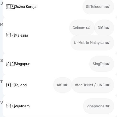
J
🇰🇷
Južna Koreja
SKTelecom
M
Celcom
DiGi
🇲🇾
Malezija
U-Mobile Malaysia
S
🇸🇬
Singapur
SingTel
T
🇹🇭
Tajland
AIS
dtac TriNet / LINE
V
🇻🇳
Vijetnam
Vinaphone