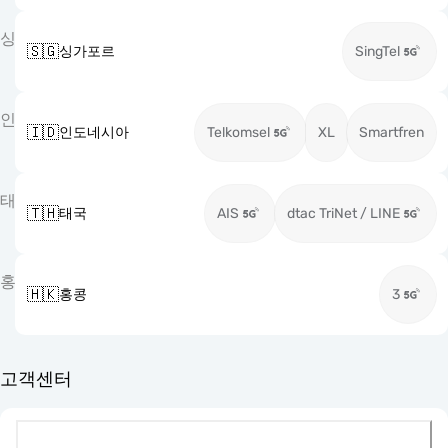
싱
🇸🇬
싱가포르
SingTel
인
🇮🇩
인도네시아
Telkomsel
XL
Smartfren
태
🇹🇭
태국
AIS
dtac TriNet / LINE
홍
🇭🇰
홍콩
3
고객센터