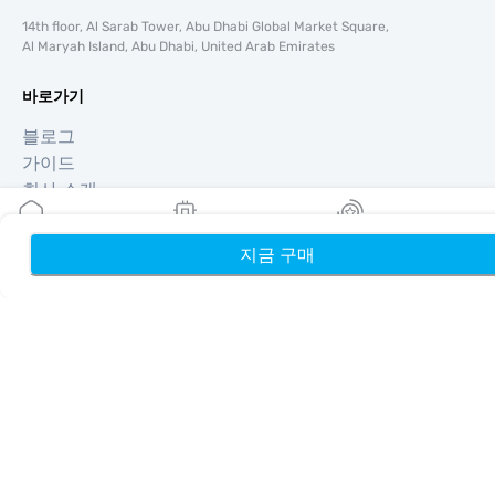
14th floor, Al Sarab Tower, Abu Dhabi Global Market Square,
Al Maryah Island, Abu Dhabi, United Arab Emirates
바로가기
블로그
가이드
회사 소개
eSIM 지원
이용약관
지금 구매
홈
내 eSIM
리워드
개인정보 처리방침
배송 및 환불 정책
사이트맵
제휴
여행지
파트너 되기
리셀러를 위한 MobiMatter