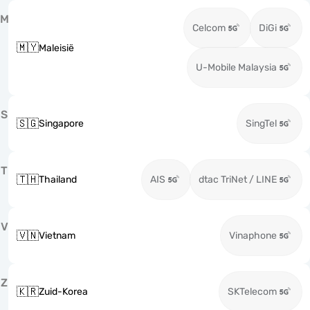
M
Celcom
DiGi
🇲🇾
Maleisië
U-Mobile Malaysia
S
🇸🇬
Singapore
SingTel
T
🇹🇭
Thailand
AIS
dtac TriNet / LINE
V
🇻🇳
Vietnam
Vinaphone
Z
🇰🇷
Zuid-Korea
SKTelecom