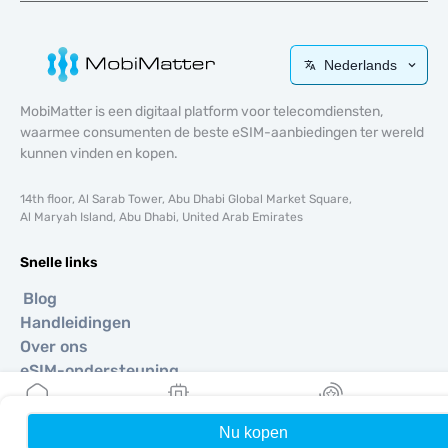
Nederlands
MobiMatter is een digitaal platform voor telecomdiensten,
waarmee consumenten de beste eSIM-aanbiedingen ter wereld
kunnen vinden en kopen.
14th floor, Al Sarab Tower, Abu Dhabi Global Market Square,
Al Maryah Island, Abu Dhabi, United Arab Emirates
Snelle links
Blog
Handleidingen
Over ons
eSIM-ondersteuning
Algemene voorwaarden
Privacybeleid
Nu kopen
Home
Mijn eSIMs
Rewards
Levering- en retourbeleid