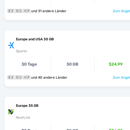
🇧🇪 🇧🇬 🇭🇷 und 31 andere Länder
Zum Angeb
Europe and USA 30 GB
Sparks
30 Tage
30 GB
$24.99
🇧🇪 🇧🇬 🇭🇷 und 40 andere Länder
Zum Angeb
Europe 35 GB
NextLink