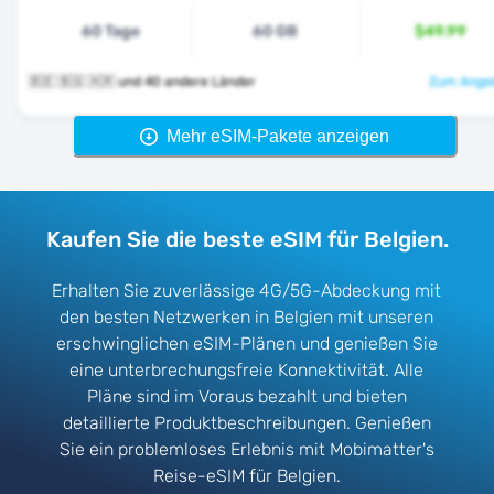
60 Tage
60 GB
$49.99
🇧🇪 🇧🇬 🇭🇷 und 40 andere Länder
Zum Angeb
Mehr eSIM-Pakete anzeigen
Kaufen Sie die beste eSIM für Belgien.
Erhalten Sie zuverlässige 4G/5G-Abdeckung mit
den besten Netzwerken in Belgien mit unseren
erschwinglichen eSIM-Plänen und genießen Sie
eine unterbrechungsfreie Konnektivität. Alle
Pläne sind im Voraus bezahlt und bieten
detaillierte Produktbeschreibungen. Genießen
Sie ein problemloses Erlebnis mit Mobimatter's
Reise-eSIM für Belgien.