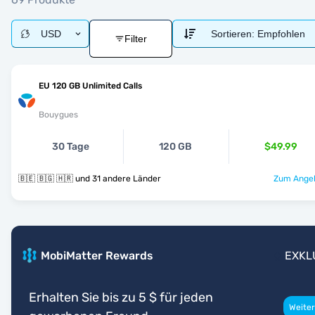
USD
Sortieren:
Empfohlen
Filter
EU 120 GB Unlimited Calls
Bouygues
30 Tage
120 GB
$49.99
🇧🇪 🇧🇬 🇭🇷 und 31 andere Länder
Zum Angeb
MobiMatter Rewards
EXKL
Erhalten Sie bis zu 5 $ für jeden
Weiter