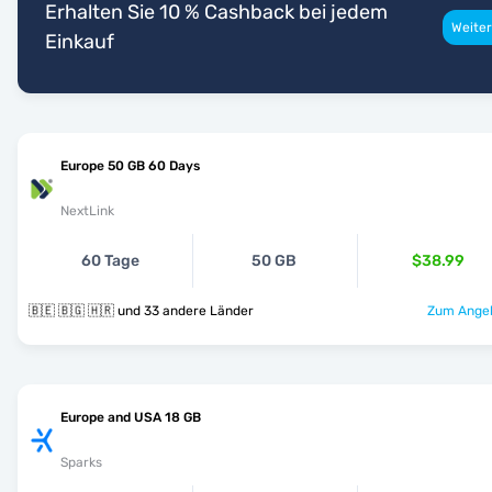
Erhalten Sie 10 % Cashback bei jedem
Weiter
Einkauf
Europe 50 GB 60 Days
NextLink
60 Tage
50 GB
$38.99
🇧🇪 🇧🇬 🇭🇷 und 33 andere Länder
Zum Angeb
Europe and USA 18 GB
Sparks