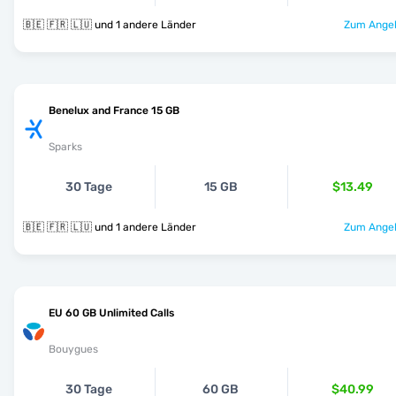
🇧🇪 🇫🇷 🇱🇺 und 1 andere Länder
Zum Angeb
Benelux and France 15 GB
Sparks
30 Tage
15 GB
$13.49
🇧🇪 🇫🇷 🇱🇺 und 1 andere Länder
Zum Angeb
EU 60 GB Unlimited Calls
Bouygues
30 Tage
60 GB
$40.99