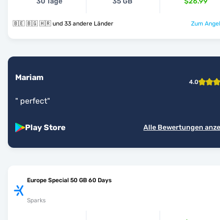
30 Tage
35 GB
$26.99
🇧🇪 🇧🇬 🇭🇷 und 33 andere Länder
Zum Angeb
Mariam
4.0
"
perfect
"
Play Store
Alle Bewertungen anz
Europe Special 50 GB 60 Days
Sparks