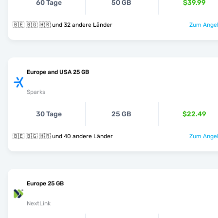
60 Tage
50 GB
$39.99
🇧🇪 🇧🇬 🇭🇷 und 32 andere Länder
Zum Angeb
Europe and USA 25 GB
Sparks
30 Tage
25 GB
$22.49
🇧🇪 🇧🇬 🇭🇷 und 40 andere Länder
Zum Angeb
Europe 25 GB
NextLink