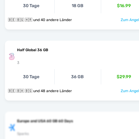
30 Tage
18 GB
$16.99
🇧🇪 🇧🇬 🇭🇷 und 40 andere Länder
Zum Angeb
Half Global 36 GB
3
30 Tage
36 GB
$29.99
🇧🇪 🇧🇦 🇧🇬 und 48 andere Länder
Zum Angeb
Europe and USA 60 GB 60 Days
Sparks