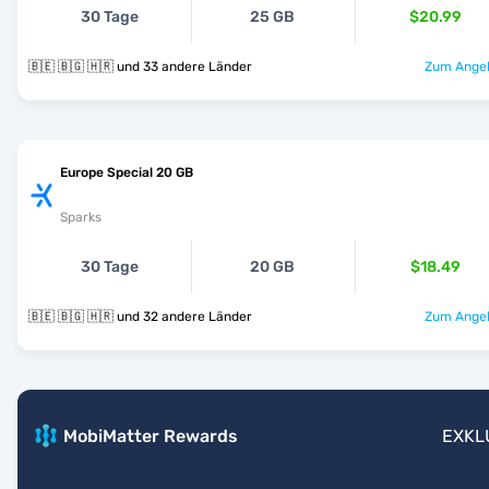
30 Tage
25 GB
$20.99
🇧🇪 🇧🇬 🇭🇷 und 33 andere Länder
Zum Angeb
Europe Special 20 GB
Sparks
30 Tage
20 GB
$18.49
🇧🇪 🇧🇬 🇭🇷 und 32 andere Länder
Zum Angeb
MobiMatter Rewards
EXKL