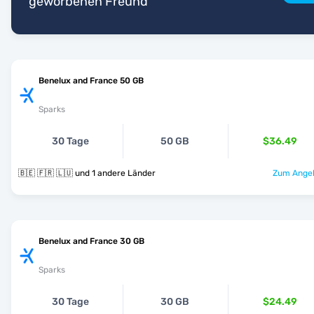
geworbenen Freund
Benelux and France 50 GB
Sparks
30 Tage
50 GB
$36.49
🇧🇪 🇫🇷 🇱🇺 und 1 andere Länder
Zum Angeb
Benelux and France 30 GB
Sparks
30 Tage
30 GB
$24.49