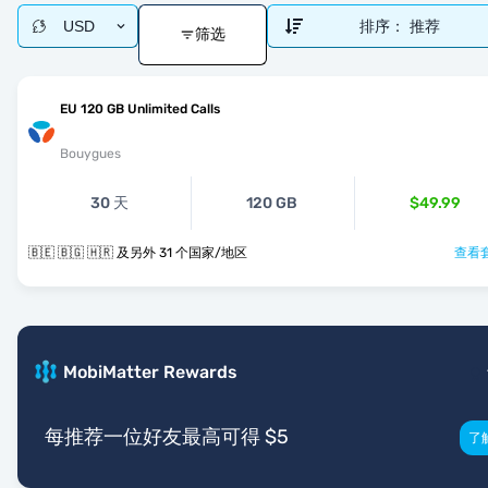
USD
排序：
推荐
筛选
EU 120 GB Unlimited Calls
Bouygues
30 天
120 GB
$49.99
🇧🇪 🇧🇬 🇭🇷 及另外 31 个国家/地区
查看套
MobiMatter Rewards
每推荐一位好友最高可得 $5
了