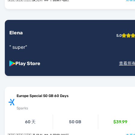
Elena
5.0
"
super
"
Play Store
查看所
Europe Special 50 GB 60 Days
Sparks
60 天
50 GB
$39.99