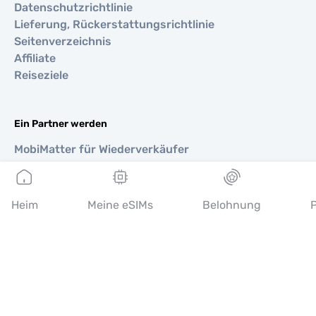
Datenschutzrichtlinie
Lieferung, Rückerstattungsrichtlinie
Seitenverzeichnis
Affiliate
Reiseziele
Ein Partner werden
MobiMatter für Wiederverkäufer
MobiMatter für Unternehmen
MobiMatter für Affiliates
Heim
Meine eSIMs
Belohnung
P
Regionen
eSIM für Europa
eSIM für Asien
eSIM für Amerika
eSIM für Naher Osten