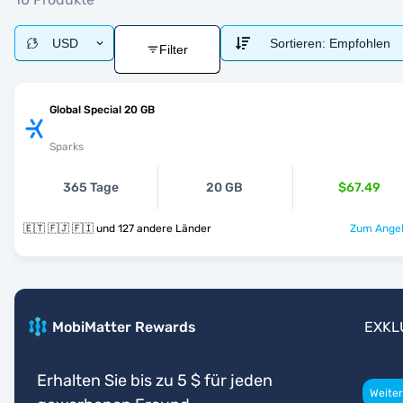
USD
Sortieren:
Empfohlen
Filter
Global Special 20 GB
Sparks
365 Tage
20 GB
$67.49
🇪🇹 🇫🇯 🇫🇮 und 127 andere Länder
Zum Angeb
MobiMatter Rewards
EXKL
Erhalten Sie bis zu 5 $ für jeden
Weiter