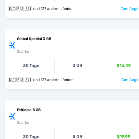
🇪🇹 🇫🇯 🇫🇮 und 127 andere Länder
Zum Angeb
Global Special 3 GB
Sparks
30 Tage
3 GB
$15.49
🇪🇹 🇫🇯 🇫🇮 und 127 andere Länder
Zum Angeb
Ethiopia 5 GB
Sparks
30 Tage
5 GB
$19.99