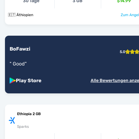
30 Tage
3 GB
$14.99
🇪🇹 Äthiopien
Zum Angeb
BoFawzi
5.0
"
Good
"
Play Store
Alle Bewertungen anz
Ethiopia 2 GB
Sparks