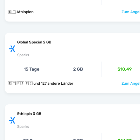
🇪🇹 Äthiopien
Zum Angeb
Global Special 2 GB
Sparks
15 Tage
2 GB
$10.49
🇪🇹 🇫🇯 🇫🇮 und 127 andere Länder
Zum Angeb
Ethiopia 3 GB
Sparks