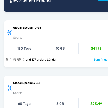
geworbenen Freund
Global Special 10 GB
Sparks
180 Tage
10 GB
$41.99
🇪🇹 🇫🇯 🇫🇮 und 127 andere Länder
Zum Angeb
Global Special 5 GB
Sparks
60 Tage
5 GB
$23.49