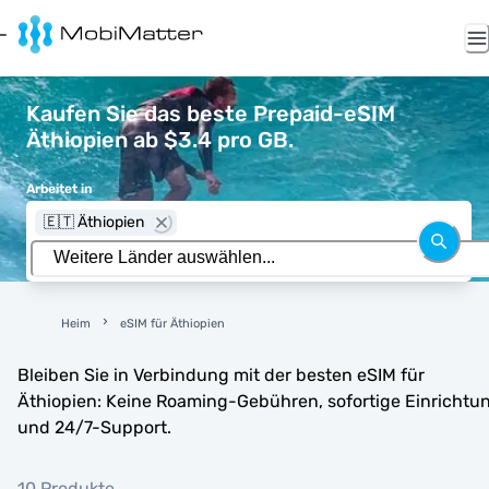
Kaufen Sie das beste Prepaid-eSIM
Äthiopien ab $3.4 pro GB.
Arbeitet in
🇪🇹 Äthiopien
Heim
eSIM für Äthiopien
Bleiben Sie in Verbindung mit der besten eSIM für
Äthiopien: Keine Roaming-Gebühren, sofortige Einrichtu
und 24/7-Support.
10 Produkte