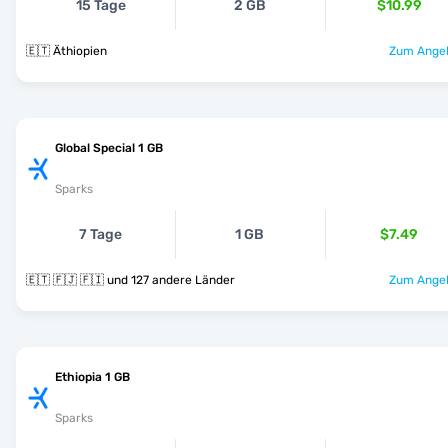
15 Tage
2 GB
$10.99
🇪🇹 Äthiopien
Zum Angeb
Global Special 1 GB
Sparks
7 Tage
1 GB
$7.49
🇪🇹 🇫🇯 🇫🇮 und 127 andere Länder
Zum Angeb
Ethiopia 1 GB
Sparks