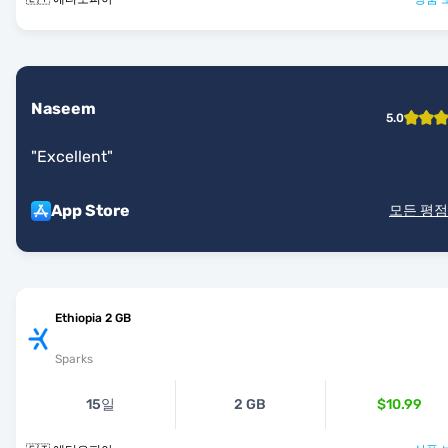
Naseem
5.0
"
Excellent
"
App Store
모든 평점
Ethiopia 2 GB
Sparks
15일
2 GB
$10.99