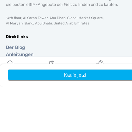
die besten eSIM-Angebote der Welt zu finden und zu kaufen.
14th floor, Al Sarab Tower, Abu Dhabi Global Market Square,
Al Maryah Island, Abu Dhabi, United Arab Emirates
Direktlinks
Der Blog
Anleitungen
Um
Hilfe Unterstützung
Kaufe jetzt
Heim
Meine eSIMs
Belohnung
Terms & amp; Bedingungen
Datenschutzrichtlinie
Lieferung, Rückerstattungsrichtlinie
Seitenverzeichnis
Affiliate
Reiseziele
Ein Partner werden