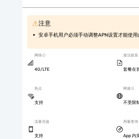
注意
安卓手机用户必须手动调整APN设置才能使用此
网络
激活政策
4G/LTE
套餐在
热点
网速
支持
不受限
流量充值
用量查询
支持
App 