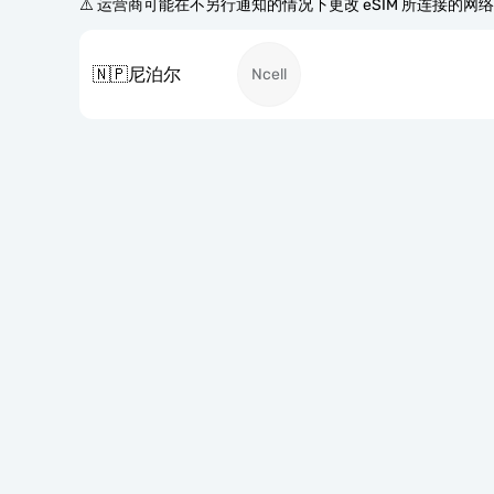
⚠️ 运营商可能在不另行通知的情况下更改 eSIM 所连接的网
🇳🇵
尼泊尔
Ncell