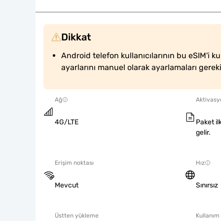
Dikkat
Android telefon kullanıcılarının bu eSIM'i ku
ayarlarını manuel olarak ayarlamaları gerek
Ağ
Aktivasyo
4G/LTE
Paket il
gelir.
Erişim noktası
Hız
Mevcut
Sınırsız
Üstten yükleme
Kullanım 