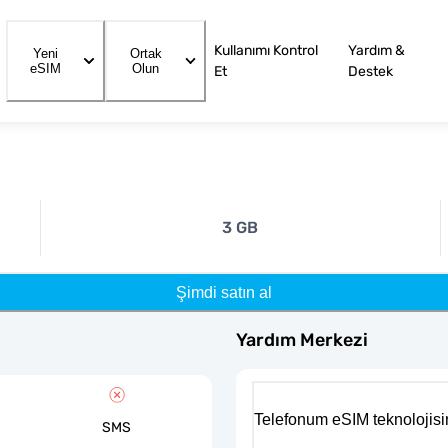
Kullanımı Kontrol
Yardım &
Yeni
Ortak
eSIM
Olun
Et
Destek
3 GB
Şimdi satın al
Yardım Merkezi
Telefonum eSIM teknolojisi
SMS