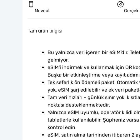
Mevcut
Gerçek 
Tam ürün bilgisi
Bu yalnızca veri içeren bir eSIM'dir. Tele
gelmiyor.
eSIM'i indirmek ve kullanmak için QR kod
Başka bir etkinleştirme veya kayıt adım
Tek seferlik ön ödemeli paket. Otomatik
yok. eSIM şarj edilebilir ve ek veri paketle
Tam veri hızları - günlük sınır yok, kısıtl
noktası desteklenmektedir.
Yalnızca eSIM uyumlu, operatör kilidi ol
tabletlerle kullanılabilir. Şüpheniz var
kontrol edin.
eSIM, satın alma tarihinden itibaren 2 ay