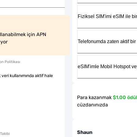
Fiziksel SIM'imi eSIM ile bir
llanabilmek için APN 
Telefonumda zaten aktif bir 
iyor
n Politikası
eSIM'imle Mobil Hotspot ve
k veri kullanımında aktif hale
Para kazanmak
$1.00 ödü
cüzdanınızda
Shaun
Takibi