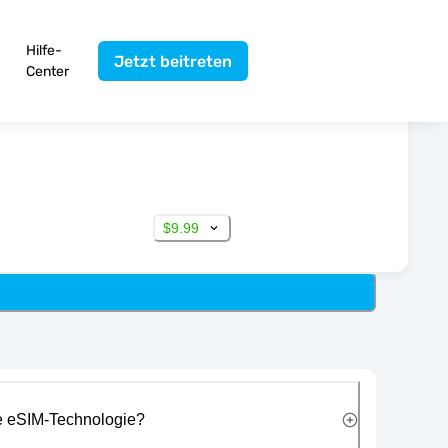
Hilfe-
Jetzt beitreten
Center
$9.99
ie eSIM-Technologie?