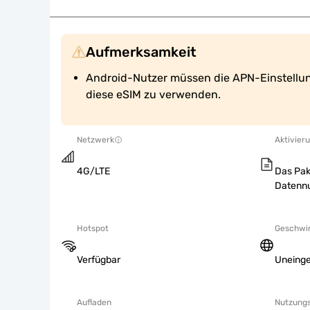
Aufmerksamkeit
Android-Nutzer müssen die APN-Einstellu
diese eSIM zu verwenden.
Netzwerk
Aktivieru
4G/LTE
Das Pak
Datennu
Hotspot
Geschwin
Verfügbar
Uneing
Aufladen
Nutzung