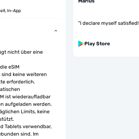
Marius
eit, In-App
"
I declare myself satisfied!
Play Store
ügt nicht über eine 
ie eSIM 
sind keine weiteren 
te erforderlich.
atischen 
M ist wiederaufladbar 
en aufgeladen werden.
glichen Limits, keine 
tützt.
d Tablets verwendbar, 
ebunden sind. Im 