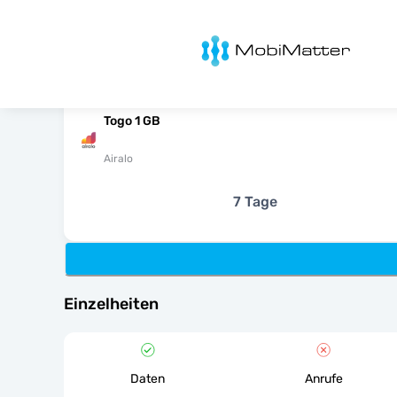
MobiMatter
Togo 1 GB
Airalo
7 Tage
Einzelheiten
Daten
Anrufe