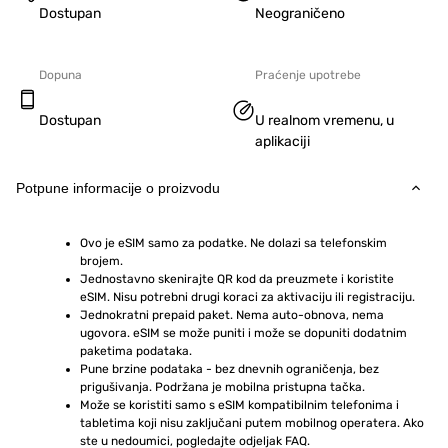
Dostupan
Neograničeno
Dopuna
Praćenje upotrebe
Dostupan
U realnom vremenu, u
aplikaciji
Potpune informacije o proizvodu
Ovo je eSIM samo za podatke. Ne dolazi sa telefonskim 
brojem.
Jednostavno skenirajte QR kod da preuzmete i koristite 
eSIM. Nisu potrebni drugi koraci za aktivaciju ili registraciju.
Jednokratni prepaid paket. Nema auto-obnova, nema 
ugovora. eSIM se može puniti i može se dopuniti dodatnim 
paketima podataka.
Pune brzine podataka - bez dnevnih ograničenja, bez 
prigušivanja. Podržana je mobilna pristupna tačka.
Može se koristiti samo s eSIM kompatibilnim telefonima i 
tabletima koji nisu zaključani putem mobilnog operatera. Ako 
ste u nedoumici, pogledajte odjeljak FAQ.