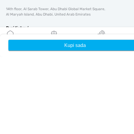
14th floor, Al Sarab Tower, Abu Dhabi Global Market Square,
Al Maryah Island, Abu Dhabi, United Arab Emirates
Brzi linkovi
Blog
Kupi sada
Kuća
Moji eSIM-ovi
Nagrade
Vodiči
O tome
Pomoć i podrška
Uslovi i odredbe
Politika privatnosti
Dostava, politika povrata novca
Mapa sajta
Affiliate
Odredišta
Postanite partner