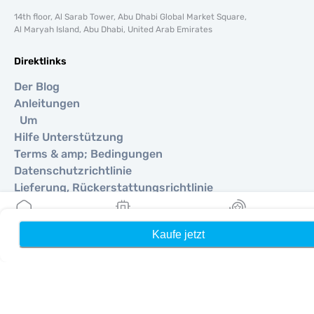
14th floor, Al Sarab Tower, Abu Dhabi Global Market Square,
Al Maryah Island, Abu Dhabi, United Arab Emirates
Direktlinks
Der Blog
Anleitungen
Um
Hilfe Unterstützung
Terms & amp; Bedingungen
Datenschutzrichtlinie
Lieferung, Rückerstattungsrichtlinie
Seitenverzeichnis
Affiliate
Kaufe jetzt
Heim
Meine eSIMs
Belohnung
Reiseziele
Ein Partner werden
MobiMatter für Wiederverkäufer