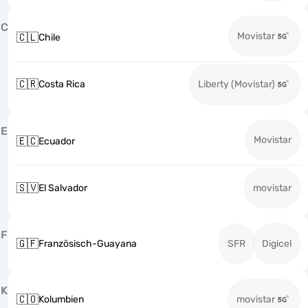
C
Movistar
🇨🇱
Chile
🇨🇷
Costa Rica
Liberty (Movistar)
E
Movistar
🇪🇨
Ecuador
🇸🇻
El Salvador
movistar
F
🇬🇫
Französisch-Guayana
SFR
Digicel
K
🇨🇴
Kolumbien
movistar