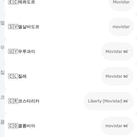
🇪🇨
에콰도르
Movistar
엘
🇸🇻
엘살바도르
movistar
우
🇺🇾
우루과이
Movistar
칠
🇨🇱
칠레
Movistar
코
🇨🇷
코스타리카
Liberty (Movistar)
콜
🇨🇴
콜롬비아
movistar