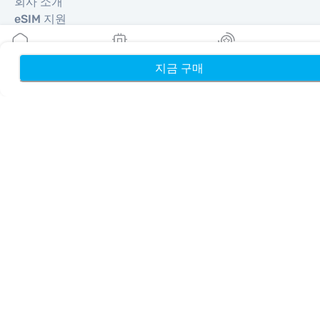
회사 소개
eSIM 지원
이용약관
개인정보 처리방침
지금 구매
홈
내 eSIM
리워드
배송 및 환불 정책
사이트맵
제휴
여행지
파트너 되기
리셀러를 위한 MobiMatter
비즈니스를 위한 MobiMatter
제휴사를 위한 MobiMatter
지역
유럽 eSIM