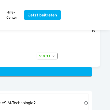
Hilfe-
Jetzt beitreten
Center
$18.99
ie eSIM-Technologie?