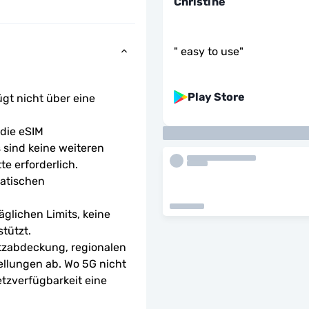
Christine
"
easy to use
"
Play Store
ügt nicht über eine 
ie eSIM 
sind keine weiteren 
te erforderlich.
atischen 
glichen Limits, keine 
tützt.
tzabdeckung, regionalen 
ellungen ab. Wo 5G nicht 
etzverfügbarkeit eine 