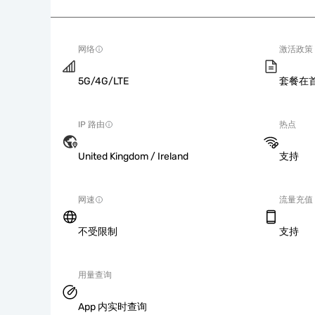
网络
激活政策
5G/4G/LTE
套餐在
IP 路由
热点
United Kingdom / Ireland
支持
网速
流量充值
不受限制
支持
用量查询
App 内实时查询