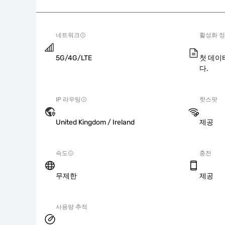
네트워크
활성화 
5G/4G/LTE
첫 데이
다.
IP 라우팅
핫스팟
United Kingdom / Ireland
제공
속도
충전
무제한
제공
사용량 추적