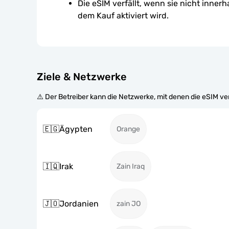
Die eSIM verfällt, wenn sie nicht inner
dem Kauf aktiviert wird.
Ziele & Netzwerke
⚠️ Der Betreiber kann die Netzwerke, mit denen die eSIM v
🇪🇬
Ägypten
Orange
🇮🇶
Irak
Zain Iraq
🇯🇴
Jordanien
zain JO