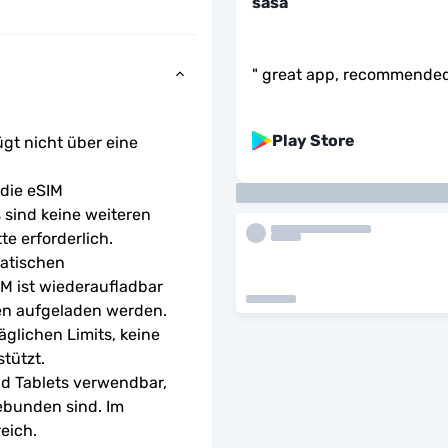
sasa
"
great app, recommende
Play Store
ügt nicht über eine 
ie eSIM 
sind keine weiteren 
te erforderlich.
atischen 
M ist wiederaufladbar 
en aufgeladen werden.
glichen Limits, keine 
tützt.
d Tablets verwendbar, 
ebunden sind. Im 
eich.