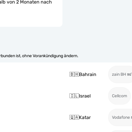
halb von 2 Monaten nach 
erbunden ist, ohne Vorankündigung ändern.
🇧🇭
Bahrain
zain BH
🇮🇱
Israel
Cellcom
🇶🇦
Katar
Vodafone