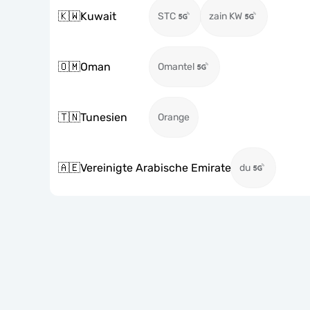
🇰🇼
Kuwait
STC
zain KW
🇴🇲
Oman
Omantel
🇹🇳
Tunesien
Orange
🇦🇪
Vereinigte Arabische Emirate
du