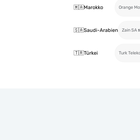
🇲🇦
Marokko
Orange Mo
🇸🇦
Saudi-Arabien
Zain SA
🇹🇷
Türkei
Turk Telek