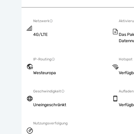
Netzwerk
Aktivieru
4G/LTE
Das Pak
Datennu
IP-Routing
Hotspot
Westeuropa
Verfügb
Geschwindigkeit
Aufladen
Uneingeschränkt
Verfügb
Nutzungsverfolgung