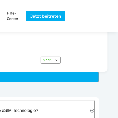
Hilfe-
Jetzt beitreten
Center
$7.99
ie eSIM-Technologie?