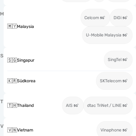
M
Celcom
DiGi
🇲🇾
Malaysia
U-Mobile Malaysia
S
SingTel
🇸🇬
Singapur
🇰🇷
Südkorea
SKTelecom
T
🇹🇭
Thailand
AIS
dtac TriNet / LINE
V
🇻🇳
Vietnam
Vinaphone