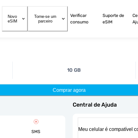
Verificar
Suporte de
Ce
Novo
Torne-se um
eSIM
parceiro
consumo
eSIM
Aj
10 GB
Comprar agora
Central de Ajuda
Meu celular é compatível 
SMS