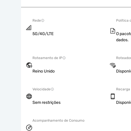
Rede
Política
5G/4G/LTE
O pacot
dados.
Roteamento de IP
Roteador
Reino Unido
Disponí
Velocidade
Recarga
Sem restrições
Disponí
Acompanhamento de Consumo