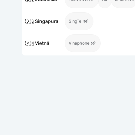
🇸🇬
Singapura
SingTel
🇻🇳
Vietnã
Vinaphone