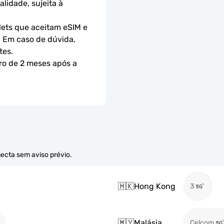
idade, sujeita à 
ets que aceitam eSIM e 
 Em caso de dúvida, 
tes.
ro de 2 meses após a 
necta sem aviso prévio.
🇭🇰
Hong Kong
3
🇲🇾
Malásia
Celcom