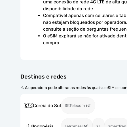
uma conexão de rede 4G LTE de alta qual
disponibilidade da rede.
Compatível apenas com celulares e tabl
não estejam bloqueados por operadora.
consulte a seção de perguntas frequen
O eSIM expirará se não for ativado dent
compra.
Destinos e redes
⚠️ A operadora pode alterar as redes às quais o eSIM se co
🇰🇷
Coreia do Sul
SKTelecom
🇮🇩
Indonésia
Telkomsel
XL
Smartfren