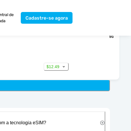
ntral de
Cadastre-se agora
uda
$12.49
com a tecnologia eSIM?