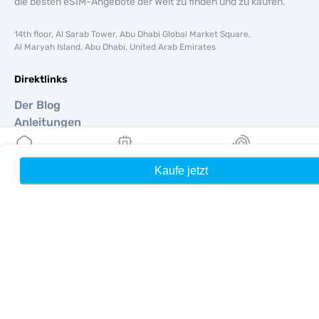
die besten eSIM-Angebote der Welt zu finden und zu kaufen.
14th floor, Al Sarab Tower, Abu Dhabi Global Market Square,
Al Maryah Island, Abu Dhabi, United Arab Emirates
Direktlinks
Der Blog
Anleitungen
Um
Hilfe Unterstützung
Kaufe jetzt
Heim
Meine eSIMs
Belohnung
Terms & amp; Bedingungen
Datenschutzrichtlinie
Lieferung, Rückerstattungsrichtlinie
Seitenverzeichnis
Affiliate
Reiseziele
Ein Partner werden