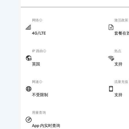
网络
激活政策
4G/LTE
套餐在
IP 路由
热点
英国
支持
网速
流量充值
不受限制
支持
用量查询
App 内实时查询