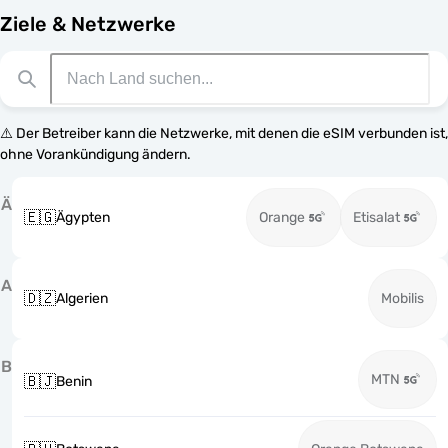
Ziele & Netzwerke
⚠️ Der Betreiber kann die Netzwerke, mit denen die eSIM verbunden ist,
ohne Vorankündigung ändern.
Ä
🇪🇬
Ägypten
Orange
Etisalat
A
🇩🇿
Algerien
Mobilis
B
MTN
🇧🇯
Benin