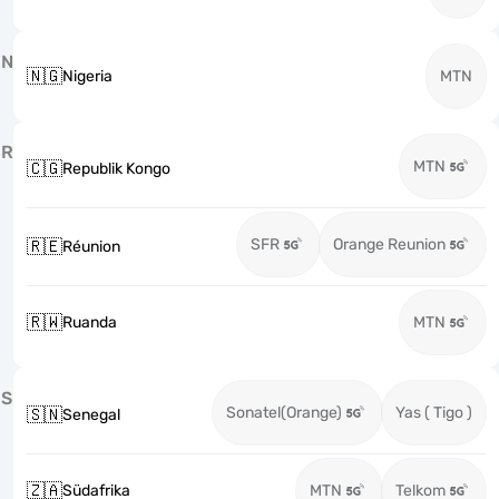
N
🇳🇬
Nigeria
MTN
R
MTN
🇨🇬
Republik Kongo
SFR
Orange Reunion
🇷🇪
Réunion
🇷🇼
Ruanda
MTN
S
Sonatel(Orange)
Yas ( Tigo )
🇸🇳
Senegal
🇿🇦
Südafrika
MTN
Telkom