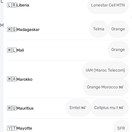
L
🇱🇷
Liberia
Lonestar Cell MTN
M
Telma
Orange
🇲🇬
Madagaskar
Orange
🇲🇱
Mali
IAM (Maroc Telecom)
🇲🇦
Marokko
Orange Morocco
Emtel
Cellplus my.t
🇲🇺
Mauritius
🇾🇹
Mayotte
SFR