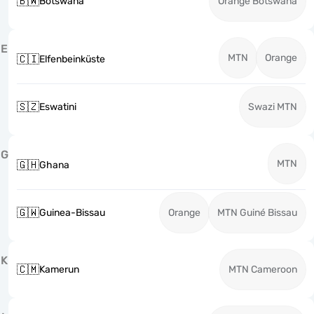
🇧🇼
Botswana
Orange Botswana
E
MTN
Orange
🇨🇮
Elfenbeinküste
🇸🇿
Eswatini
Swazi MTN
G
MTN
🇬🇭
Ghana
🇬🇼
Guinea-Bissau
Orange
MTN Guiné Bissau
K
🇨🇲
Kamerun
MTN Cameroon