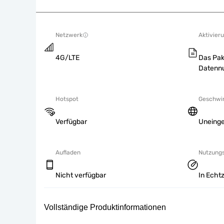
Netzwerk
Aktivieru
4G/LTE
Das Pak
Datennu
Hotspot
Geschwin
Verfügbar
Uneing
Aufladen
Nutzung
Nicht verfügbar
In Echtz
Vollständige Produktinformationen