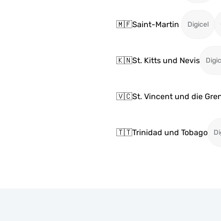
🇲🇫
Saint-Martin
Digicel
🇰🇳
St. Kitts und Nevis
Digic
🇻🇨
St. Vincent und die Gr
🇹🇹
Trinidad und Tobago
Di