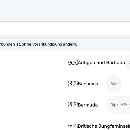
erbunden ist, ohne Vorankündigung ändern.
🇦🇬
Antigua und Barbuda
🇧🇸
Bahamas
Aliv
🇧🇲
Bermuda
Digicel B
🇻🇬
Britische Jungferninsel