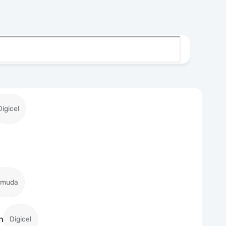
Digicel
ermuda
n
Digicel