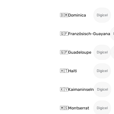
🇩🇲
Dominica
Digicel
🇬🇫
Französisch-Guayana
🇬🇵
Guadeloupe
Digicel
🇭🇹
Haiti
Digicel
🇰🇾
Kaimaninseln
Digicel
🇲🇸
Montserrat
Digicel