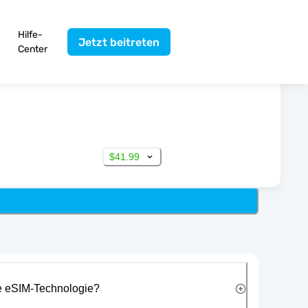
Hilfe-
Jetzt beitreten
Center
$41.99
ie eSIM-Technologie?