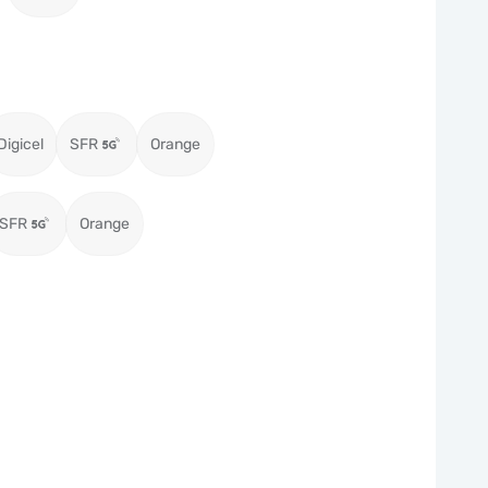
Digicel
SFR
Orange
SFR
Orange