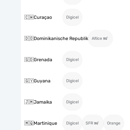
🇨🇼
Curaçao
Digicel
🇩🇴
Dominikanische Republik
Altice
🇬🇩
Grenada
Digicel
🇬🇾
Guyana
Digicel
🇯🇲
Jamaika
Digicel
🇲🇶
Martinique
Digicel
SFR
Orange