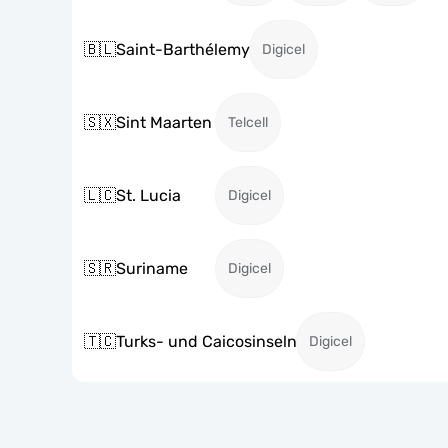
🇧🇱
Saint-Barthélemy
Digicel
🇸🇽
Sint Maarten
Telcell
🇱🇨
St. Lucia
Digicel
🇸🇷
Suriname
Digicel
🇹🇨
Turks- und Caicosinseln
Digicel