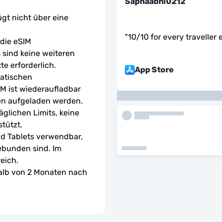
Sapnaabhi0212
ügt nicht über eine 
"
10/10 for every traveller 
ie eSIM 
sind keine weiteren 
te erforderlich.
App Store
atischen 
M ist wiederaufladbar 
en aufgeladen werden.
glichen Limits, keine 
tützt.
d Tablets verwendbar, 
ebunden sind. Im 
eich.
halb von 2 Monaten nach 