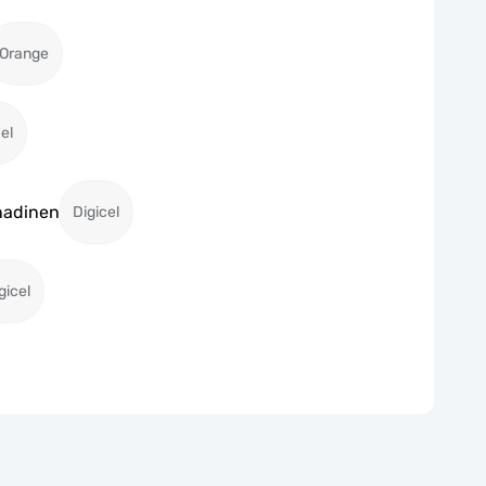
Orange
el
enadinen
Digicel
gicel