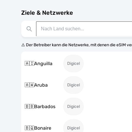
Ziele & Netzwerke
⚠️ Der Betreiber kann die Netzwerke, mit denen die eSIM v
🇦🇮
Anguilla
Digicel
🇦🇼
Aruba
Digicel
🇧🇧
Barbados
Digicel
🇧🇶
Bonaire
Digicel