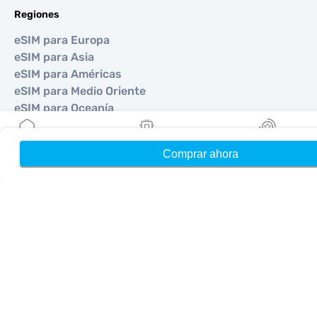
Regiones
eSIM para Europa
eSIM para Asia
eSIM para Américas
eSIM para Medio Oriente
eSIM para Oceanía
eSIM para África
Comprar ahora
Hogar
Mis eSIMs
Bonos
Países
eSIM para Estados Unidos
eSIM para Japón
eSIM para Canadá
eSIM para España
eSIM para Italia
eSIM para Reino Unido
eSIM para Emiratos Árabes Unidos