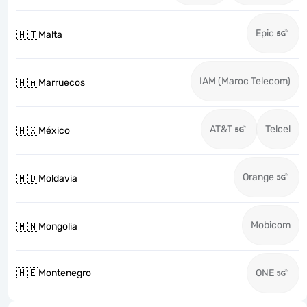
Epic
🇲🇹
Malta
IAM (Maroc Telecom)
🇲🇦
Marruecos
AT&T
Telcel
🇲🇽
México
Orange
🇲🇩
Moldavia
Mobicom
🇲🇳
Mongolia
🇲🇪
Montenegro
ONE