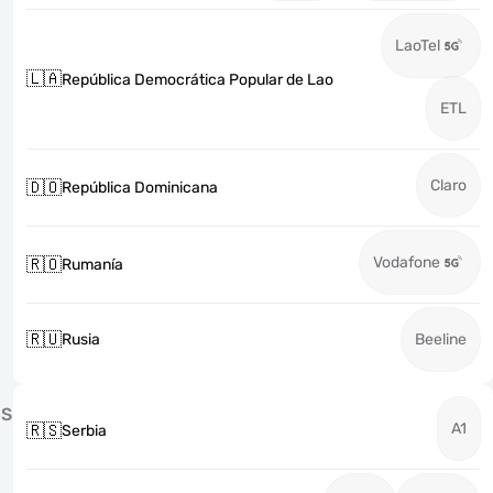
LaoTel
🇱🇦
República Democrática Popular de Lao
ETL
Claro
🇩🇴
República Dominicana
Vodafone
🇷🇴
Rumanía
🇷🇺
Rusia
Beeline
S
A1
🇷🇸
Serbia