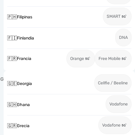
SMART
🇵🇭
Filipinas
DNA
🇫🇮
Finlandia
🇫🇷
Francia
Orange
Free Mobile
G
Cellfie / Beeline
🇬🇪
Georgia
Vodafone
🇬🇭
Ghana
Vodafone
🇬🇷
Grecia