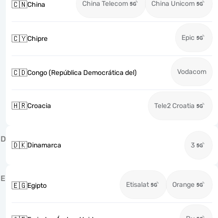
China Telecom
China Unicom
🇨🇳
China
Epic
🇨🇾
Chipre
Vodacom
🇨🇩
Congo (República Democrática del)
🇭🇷
Croacia
Tele2 Croatia
D
🇩🇰
Dinamarca
3
E
Etisalat
Orange
🇪🇬
Egipto