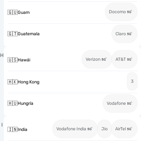
Docomo
🇬🇺
Guam
🇬🇹
Guatemala
Claro
H
Verizon
AT&T
🇺🇸
Hawái
3
🇭🇰
Hong Kong
🇭🇺
Hungría
Vodafone
I
Vodafone India
Jio
AirTel
🇮🇳
India