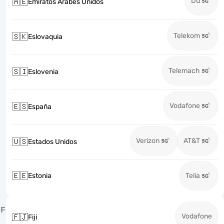
Du
🇦🇪
Emiratos Árabes Unidos
Telekom
🇸🇰
Eslovaquia
Telemach
🇸🇮
Eslovenia
Vodafone
🇪🇸
España
Verizon
AT&T
🇺🇸
Estados Unidos
🇪🇪
Estonia
Telia
F
Vodafone
🇫🇯
Fiji