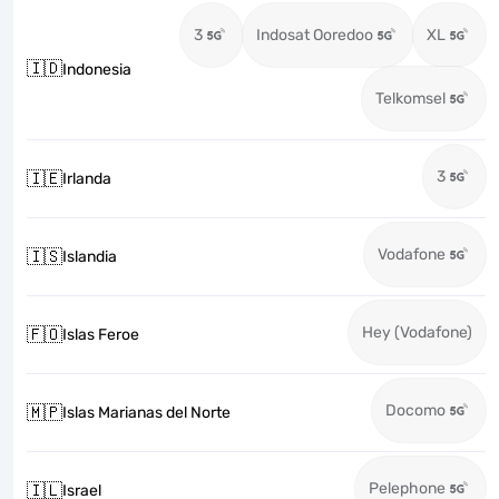
3
Indosat Ooredoo
XL
🇮🇩
Indonesia
Telkomsel
3
🇮🇪
Irlanda
Vodafone
🇮🇸
Islandia
Hey (Vodafone)
🇫🇴
Islas Feroe
Docomo
🇲🇵
Islas Marianas del Norte
Pelephone
🇮🇱
Israel