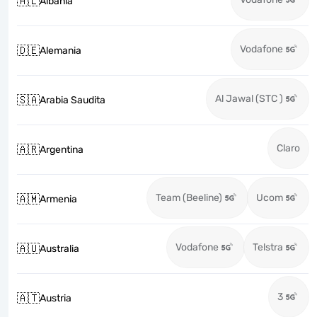
🇦🇱
Albania
Vodafone
🇩🇪
Alemania
Al Jawal (STC )
🇸🇦
Arabia Saudita
Claro
🇦🇷
Argentina
Team (Beeline)
Ucom
🇦🇲
Armenia
Vodafone
Telstra
🇦🇺
Australia
3
🇦🇹
Austria