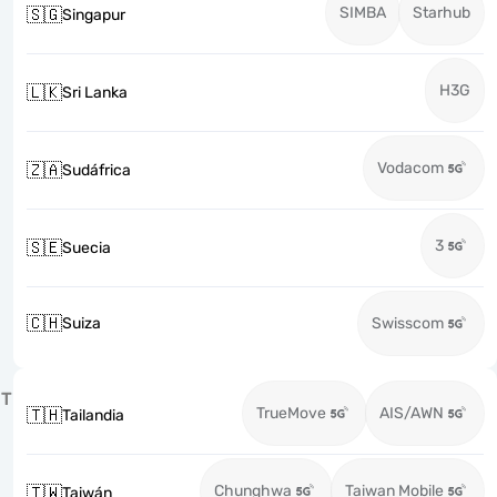
SIMBA
Starhub
🇸🇬
Singapur
H3G
🇱🇰
Sri Lanka
Vodacom
🇿🇦
Sudáfrica
3
🇸🇪
Suecia
🇨🇭
Suiza
Swisscom
T
TrueMove
AIS/AWN
🇹🇭
Tailandia
Chunghwa
Taiwan Mobile
🇹🇼
Taiwán