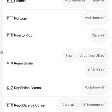
Polkomtel
Play
🇵🇱
Polonia
Vodafone
🇵🇹
Portugal
🇵🇷
Puerto Rico
Claro
R
3
Vodafone UK
🇬🇧
Reino Unido
O2 (UK)
Vodafone
🇨🇿
República Checa
LG U+
SK Telecom
🇰🇷
República de Corea