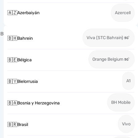
🇦🇿
Azerbaiyán
Azercell
B
Viva (STC Bahrain)
🇧🇭
Bahrein
Orange Belgium
🇧🇪
Bélgica
A1
🇧🇾
Bielorrusia
BH Mobile
🇧🇦
Bosnia y Herzegovina
Vivo
🇧🇷
Brasil