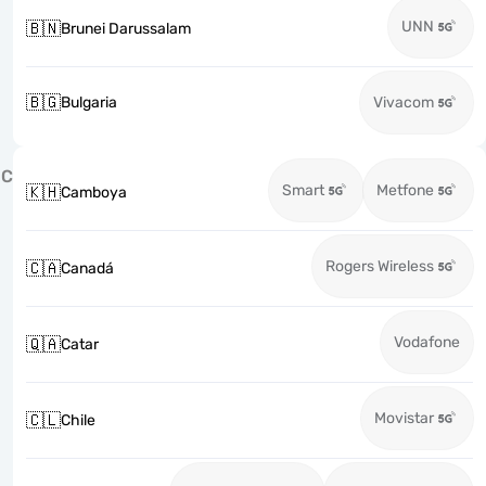
UNN
🇧🇳
Brunei Darussalam
🇧🇬
Bulgaria
Vivacom
C
Smart
Metfone
🇰🇭
Camboya
Rogers Wireless
🇨🇦
Canadá
Vodafone
🇶🇦
Catar
Movistar
🇨🇱
Chile