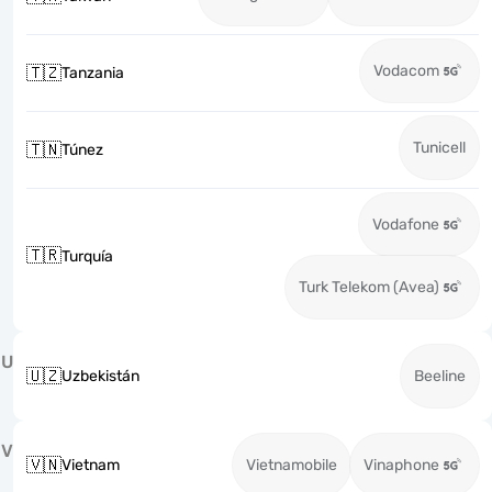
Vodacom
🇹🇿
Tanzania
Tunicell
🇹🇳
Túnez
Vodafone
🇹🇷
Turquía
Turk Telekom (Avea)
U
🇺🇿
Uzbekistán
Beeline
V
🇻🇳
Vietnam
Vietnamobile
Vinaphone