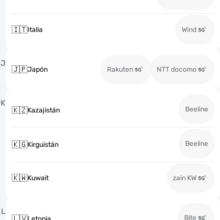
🇮🇹
Italia
Wind
J
🇯🇵
Japón
Rakuten
NTT docomo
K
Beeline
🇰🇿
Kazajistán
Beeline
🇰🇬
Kirguistán
🇰🇼
Kuwait
zain KW
L
Bite
🇱🇻
Letonia