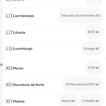
Telecom Liechtenstein AG
🇱🇮
Liechtenstein
BITĖ
🇱🇹
Lituania
🇱🇺
Luxemburgo
Orange
M
CTM
🇲🇴
Macao
A1 Macedonia (VIP)
🇲🇰
Macedonia del Norte
Maxis
U Mobile
🇲🇾
Malasia