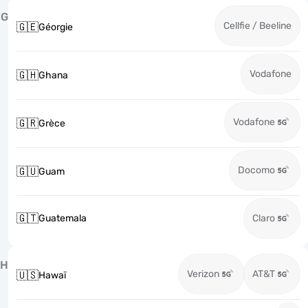
G
Cellfie / Beeline
🇬🇪
Géorgie
Vodafone
🇬🇭
Ghana
Vodafone
🇬🇷
Grèce
Docomo
🇬🇺
Guam
🇬🇹
Guatemala
Claro
H
Verizon
AT&T
🇺🇸
Hawaï