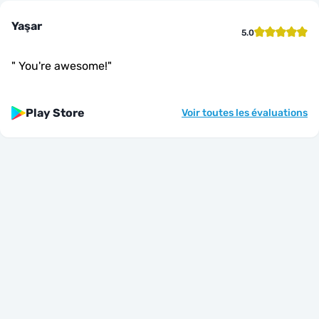
Yaşar
5.0
"
You're awesome!
"
Play Store
Voir toutes les évaluations