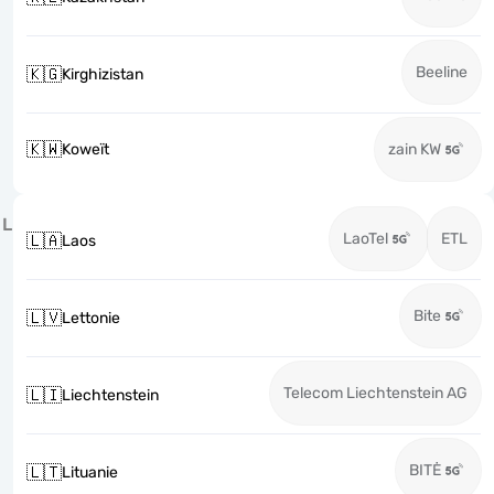
Beeline
🇰🇬
Kirghizistan
🇰🇼
Koweït
zain KW
L
LaoTel
ETL
🇱🇦
Laos
Bite
🇱🇻
Lettonie
Telecom Liechtenstein AG
🇱🇮
Liechtenstein
BITĖ
🇱🇹
Lituanie