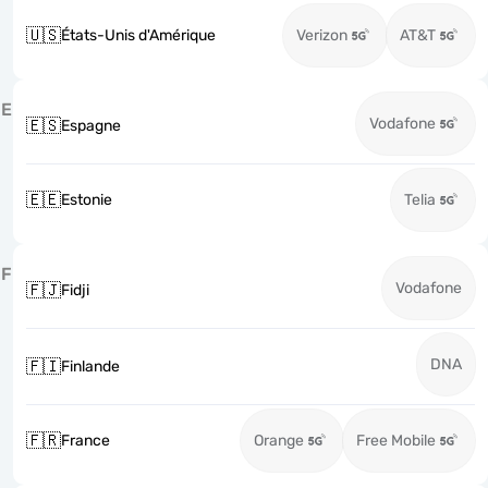
🇺🇸
États-Unis d'Amérique
Verizon
AT&T
E
Vodafone
🇪🇸
Espagne
🇪🇪
Estonie
Telia
F
Vodafone
🇫🇯
Fidji
DNA
🇫🇮
Finlande
🇫🇷
France
Orange
Free Mobile