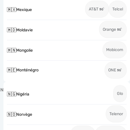
AT&T
Telcel
🇲🇽
Mexique
Orange
🇲🇩
Moldavie
Mobicom
🇲🇳
Mongolie
🇲🇪
Monténégro
ONE
N
Glo
🇳🇬
Nigéria
Telenor
🇳🇴
Norvège