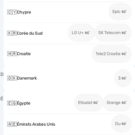
Epic
🇨🇾
Chypre
LG U+
SK Telecom
🇰🇷
Corée du Sud
🇭🇷
Croatie
Tele2 Croatia
D
🇩🇰
Danemark
3
É
Etisalat
Orange
🇪🇬
Égypte
Du
🇦🇪
Émirats Arabes Unis