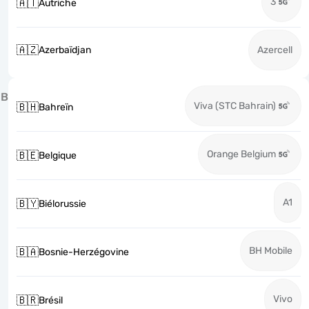
3
🇦🇹
Autriche
🇦🇿
Azerbaïdjan
Azercell
B
Viva (STC Bahrain)
🇧🇭
Bahreïn
Orange Belgium
🇧🇪
Belgique
A1
🇧🇾
Biélorussie
BH Mobile
🇧🇦
Bosnie-Herzégovine
Vivo
🇧🇷
Brésil