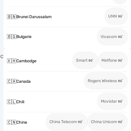
UNN
🇧🇳
Brunei Darussalam
🇧🇬
Bulgarie
Vivacom
C
Smart
Metfone
🇰🇭
Cambodge
Rogers Wireless
🇨🇦
Canada
Movistar
🇨🇱
Chili
China Telecom
China Unicom
🇨🇳
Chine