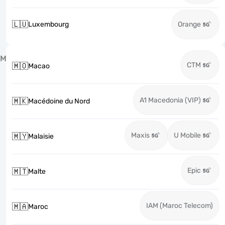
🇱🇺
Luxembourg
Orange
M
CTM
🇲🇴
Macao
A1 Macedonia (VIP)
🇲🇰
Macédoine du Nord
Maxis
U Mobile
🇲🇾
Malaisie
Epic
🇲🇹
Malte
IAM (Maroc Telecom)
🇲🇦
Maroc