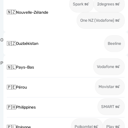
Spark
2degrees
🇳🇿
Nouvelle-Zélande
One NZ (Vodafone)
O
🇺🇿
Ouzbékistan
Beeline
P
Vodafone
🇳🇱
Pays-Bas
Movistar
🇵🇪
Pérou
SMART
🇵🇭
Philippines
Polkomtel
Play
🇵🇱
Pologne