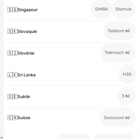
SIMBA
Starhub
🇸🇬
Singapour
Telekom
🇸🇰
Slovaquie
Telemach
🇸🇮
Slovénie
H3G
🇱🇰
Sri Lanka
3
🇸🇪
Suède
🇨🇭
Suisse
Swisscom
T