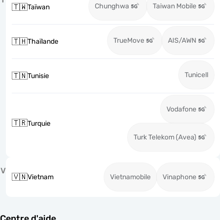
Chunghwa
Taiwan Mobile
🇹🇼
Taïwan
TrueMove
AIS/AWN
🇹🇭
Thaïlande
Tunicell
🇹🇳
Tunisie
Vodafone
🇹🇷
Turquie
Turk Telekom (Avea)
V
🇻🇳
Vietnam
Vietnamobile
Vinaphone
Centre d'aide