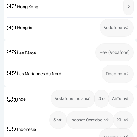
3
🇭🇰
Hong Kong
🇭🇺
Hongrie
Vodafone
Î
Hey (Vodafone)
🇫🇴
Îles Féroé
🇲🇵
Îles Mariannes du Nord
Docomo
I
Vodafone India
Jio
AirTel
🇮🇳
Inde
3
Indosat Ooredoo
XL
🇮🇩
Indonésie