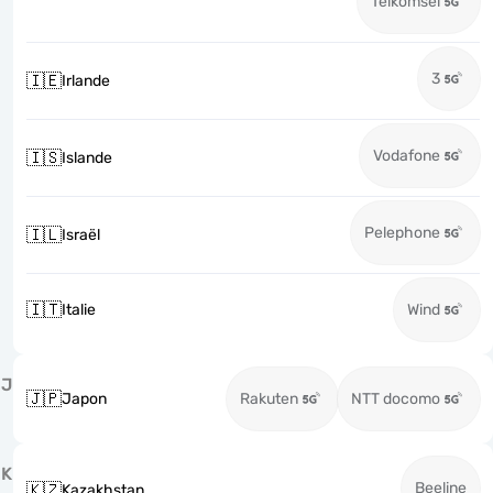
Telkomsel
3
🇮🇪
Irlande
Vodafone
🇮🇸
Islande
Pelephone
🇮🇱
Israël
🇮🇹
Italie
Wind
J
🇯🇵
Japon
Rakuten
NTT docomo
K
Beeline
🇰🇿
Kazakhstan