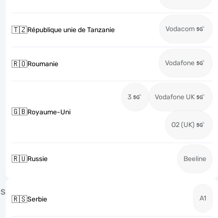
Vodacom
🇹🇿
République unie de Tanzanie
Vodafone
🇷🇴
Roumanie
3
Vodafone UK
🇬🇧
Royaume-Uni
O2 (UK)
🇷🇺
Russie
Beeline
S
A1
🇷🇸
Serbie