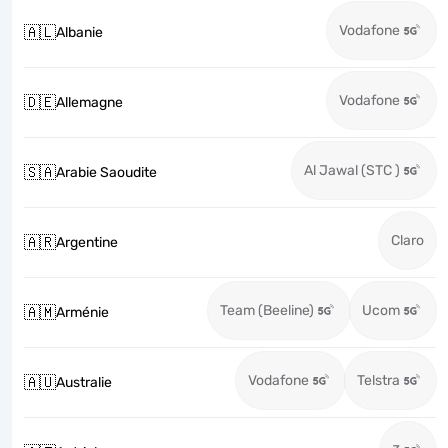
Vodafone
🇦🇱
Albanie
Vodafone
🇩🇪
Allemagne
Al Jawal (STC )
🇸🇦
Arabie Saoudite
Claro
🇦🇷
Argentine
Team (Beeline)
Ucom
🇦🇲
Arménie
Vodafone
Telstra
🇦🇺
Australie