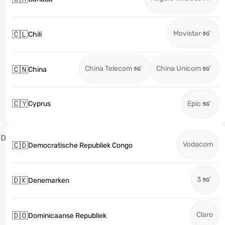
Movistar
🇨🇱
Chili
China Telecom
China Unicom
🇨🇳
China
🇨🇾
Cyprus
Epic
D
Vodacom
🇨🇩
Democratische Republiek Congo
3
🇩🇰
Denemarken
Claro
🇩🇴
Dominicaanse Republiek