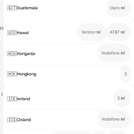
🇬🇹
Guatemala
Claro
H
Verizon
AT&T
🇺🇸
Hawaï
Vodafone
🇭🇺
Hongarije
🇭🇰
Hongkong
3
I
3
🇮🇪
Ierland
Vodafone
🇮🇸
IJsland