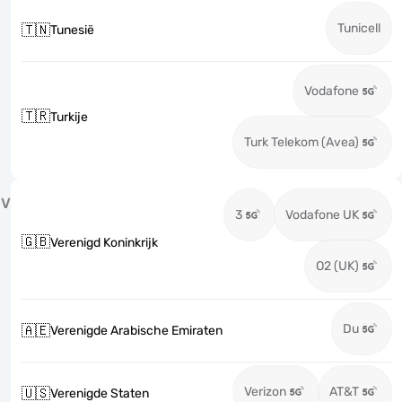
Tunicell
🇹🇳
Tunesië
Vodafone
🇹🇷
Turkije
Turk Telekom (Avea)
V
3
Vodafone UK
🇬🇧
Verenigd Koninkrijk
O2 (UK)
Du
🇦🇪
Verenigde Arabische Emiraten
Verizon
AT&T
🇺🇸
Verenigde Staten