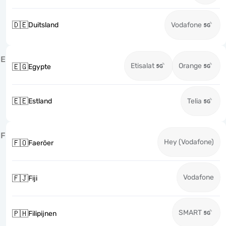
🇩🇪
Duitsland
Vodafone
E
Etisalat
Orange
🇪🇬
Egypte
🇪🇪
Estland
Telia
F
Hey (Vodafone)
🇫🇴
Faeröer
Vodafone
🇫🇯
Fiji
SMART
🇵🇭
Filipijnen