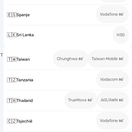
Vodafone
🇪🇸
Spanje
🇱🇰
Sri Lanka
H3G
T
Chunghwa
Taiwan Mobile
🇹🇼
Taiwan
Vodacom
🇹🇿
Tanzania
TrueMove
AIS/AWN
🇹🇭
Thailand
Vodafone
🇨🇿
Tsjechië