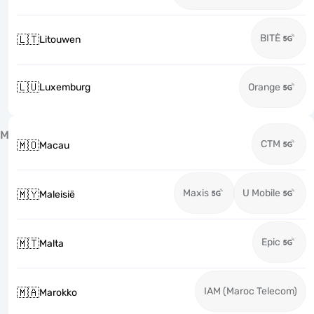
BITĖ
🇱🇹
Litouwen
🇱🇺
Luxemburg
Orange
M
CTM
🇲🇴
Macau
Maxis
U Mobile
🇲🇾
Maleisië
Epic
🇲🇹
Malta
IAM (Maroc Telecom)
🇲🇦
Marokko