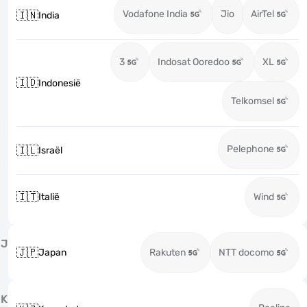
Vodafone India
Jio
AirTel
🇮🇳
India
3
Indosat Ooredoo
XL
🇮🇩
Indonesië
Telkomsel
Pelephone
🇮🇱
Israël
🇮🇹
Italië
Wind
J
🇯🇵
Japan
Rakuten
NTT docomo
K