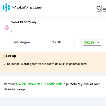
Global 13 GB Yearly
3
365 dagen
13 GB
$41.99
Let op
De bundel wordt geactiveerd zodra de eSIM is geïnstalleerd.
$4.20 rewards-cashback
Verdien
in je MobiPay-wallet met
deze aankoop