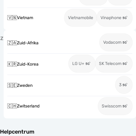
🇻🇳
Vietnam
Vietnamobile
Vinaphone
Z
Vodacom
🇿🇦
Zuid-Afrika
LG U+
SK Telecom
🇰🇷
Zuid-Korea
3
🇸🇪
Zweden
🇨🇭
Zwitserland
Swisscom
Helpcentrum