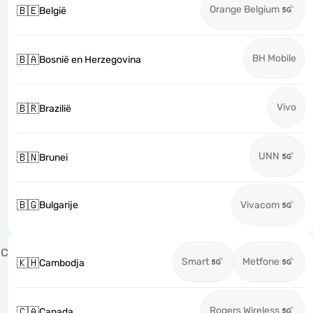
Orange Belgium
🇧🇪
België
BH Mobile
🇧🇦
Bosnië en Herzegovina
Vivo
🇧🇷
Brazilië
UNN
🇧🇳
Brunei
🇧🇬
Bulgarije
Vivacom
C
Smart
Metfone
🇰🇭
Cambodja
Rogers Wireless
🇨🇦
Canada