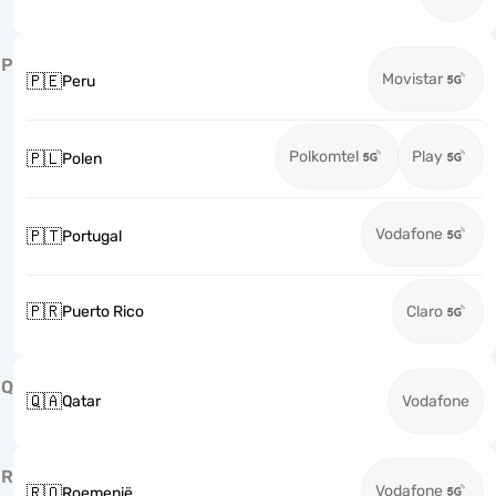
P
Movistar
🇵🇪
Peru
Polkomtel
Play
🇵🇱
Polen
Vodafone
🇵🇹
Portugal
🇵🇷
Puerto Rico
Claro
Q
🇶🇦
Qatar
Vodafone
R
Vodafone
🇷🇴
Roemenië