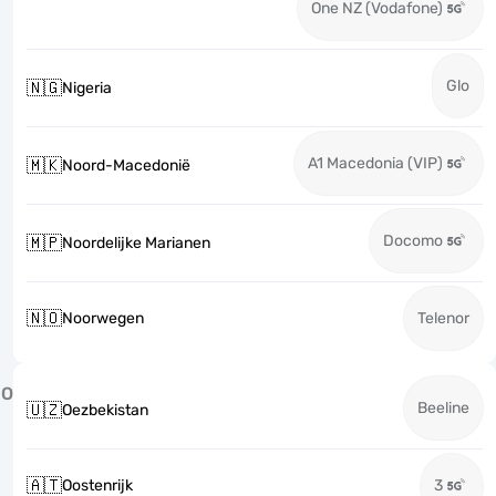
One NZ (Vodafone)
Glo
🇳🇬
Nigeria
A1 Macedonia (VIP)
🇲🇰
Noord-Macedonië
Docomo
🇲🇵
Noordelijke Marianen
🇳🇴
Noorwegen
Telenor
O
Beeline
🇺🇿
Oezbekistan
🇦🇹
Oostenrijk
3