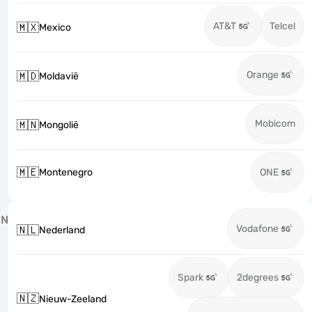
AT&T
Telcel
🇲🇽
Mexico
Orange
🇲🇩
Moldavië
Mobicom
🇲🇳
Mongolië
🇲🇪
Montenegro
ONE
N
Vodafone
🇳🇱
Nederland
Spark
2degrees
🇳🇿
Nieuw-Zeeland