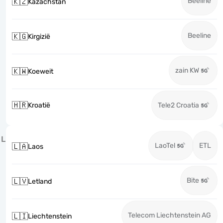
Beeline
🇰🇿
Kazachstan
Beeline
🇰🇬
Kirgizië
zain KW
🇰🇼
Koeweit
🇭🇷
Kroatië
Tele2 Croatia
L
LaoTel
ETL
🇱🇦
Laos
Bite
🇱🇻
Letland
Telecom Liechtenstein AG
🇱🇮
Liechtenstein