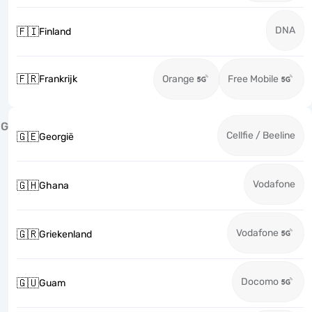
DNA
🇫🇮
Finland
🇫🇷
Frankrijk
Orange
Free Mobile
G
Cellfie / Beeline
🇬🇪
Georgië
Vodafone
🇬🇭
Ghana
Vodafone
🇬🇷
Griekenland
Docomo
🇬🇺
Guam