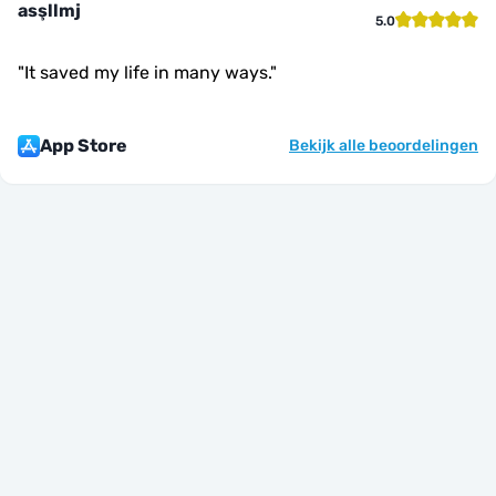
asşllmj
5.0
"
It saved my life in many ways.
"
App Store
Bekijk alle beoordelingen