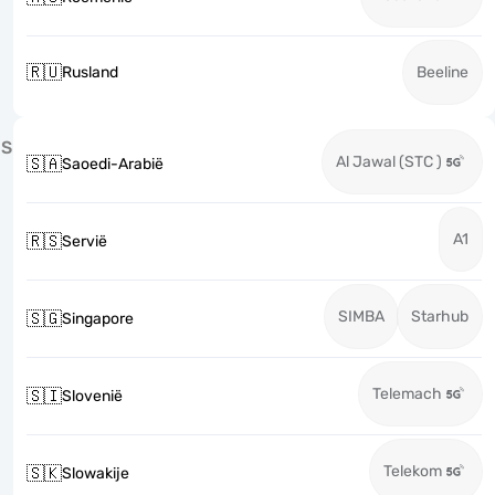
🇷🇺
Rusland
Beeline
S
Al Jawal (STC )
🇸🇦
Saoedi-Arabië
A1
🇷🇸
Servië
SIMBA
Starhub
🇸🇬
Singapore
Telemach
🇸🇮
Slovenië
Telekom
🇸🇰
Slowakije