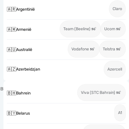
Claro
🇦🇷
Argentinië
Team (Beeline)
Ucom
🇦🇲
Armenië
Vodafone
Telstra
🇦🇺
Australië
🇦🇿
Azerbeidzjan
Azercell
B
Viva (STC Bahrain)
🇧🇭
Bahrein
A1
🇧🇾
Belarus