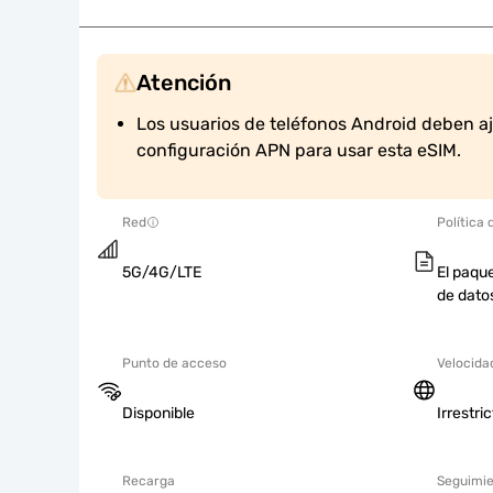
Atención
Los usuarios de teléfonos Android deben a
configuración APN para usar esta eSIM.
Red
Política 
5G/4G/LTE
El paque
de dato
Punto de acceso
Velocida
Disponible
Irrestri
Recarga
Seguimie