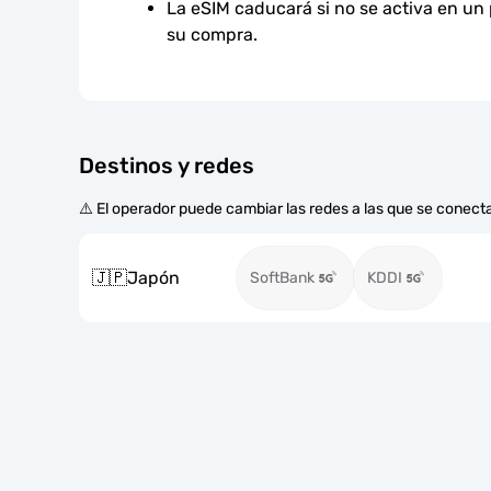
La eSIM caducará si no se activa en un
su compra.
Destinos y redes
⚠️ El operador puede cambiar las redes a las que se conecta
🇯🇵
Japón
SoftBank
KDDI