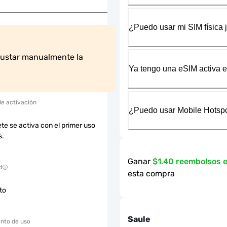
¿Puedo usar mi SIM física 
justar manualmente la 
Ya tengo una eSIM activa en
de activación
¿Puedo usar Mobile Hotspo
te se activa con el primer uso
s.
Ganar
$1.40 reembolsos 
d
esta compra
cto
Saule
nto de uso