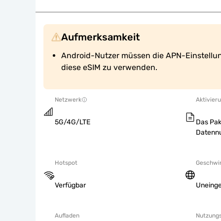
Aufmerksamkeit
Android-Nutzer müssen die APN-Einstellu
diese eSIM zu verwenden.
Netzwerk
Aktivieru
5G/4G/LTE
Das Pak
Datennu
Hotspot
Geschwin
Verfügbar
Uneing
Aufladen
Nutzung