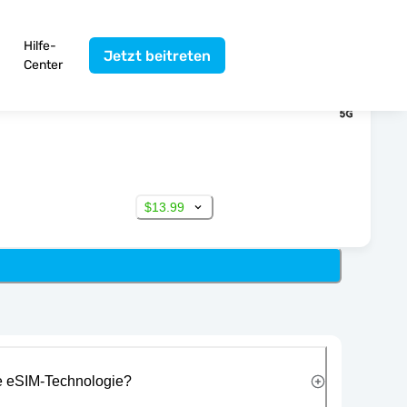
Hilfe-
Jetzt beitreten
Center
$13.99
ie eSIM-Technologie?