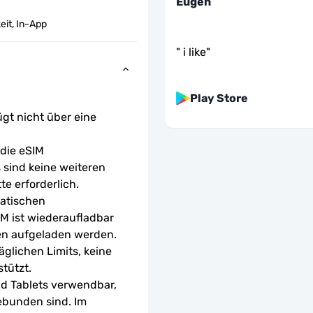
Eugen
eit, In-App
"
i like
"
Play Store
ügt nicht über eine 
ie eSIM 
sind keine weiteren 
te erforderlich.
atischen 
M ist wiederaufladbar 
en aufgeladen werden.
glichen Limits, keine 
tützt.
d Tablets verwendbar, 
ebunden sind. Im 