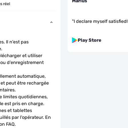
Marius
s réel
"
I declare myself satisfied!
Play Store
. Il n'est pas 
.
charger et utiliser 
 ou d’enregistrement 
llement automatique, 
 et peut être rechargée 
ntaires.
 limites quotidiennes, 
le est pris en charge.
es et tablettes 
llés par l'opérateur. En 
ion FAQ.