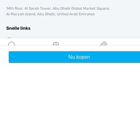
14th floor, Al Sarab Tower, Abu Dhabi Global Market Square,
Al Maryah Island, Abu Dhabi, United Arab Emirates
Snelle links
Blog
Handleidingen
Over ons
Nu kopen
Home
Mijn eSIMs
Rewards
eSIM-ondersteuning
Algemene voorwaarden
Privacybeleid
Levering- en retourbeleid
Sitemap
Affiliate
Bestemmingen
Word partner
MobiMatter voor resellers