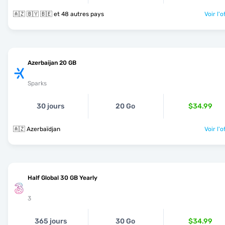
🇦🇿 🇧🇾 🇧🇪 et 48 autres pays
Voir l'o
Azerbaijan 20 GB
Sparks
30 jours
20 Go
$34.99
🇦🇿 Azerbaïdjan
Voir l'o
Half Global 30 GB Yearly
3
365 jours
30 Go
$34.99