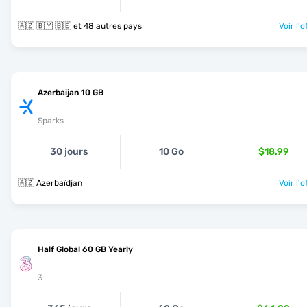
🇦🇿 🇧🇾 🇧🇪 et 48 autres pays
Voir l'o
Azerbaijan 10 GB
Sparks
30 jours
10 Go
$18.99
🇦🇿 Azerbaïdjan
Voir l'o
Half Global 60 GB Yearly
3