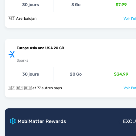
30 jours
3 Go
$7.99
🇦🇿 Azerbaïdjan
Voir l'o
Europe Asia and USA 20 GB
Sparks
30 jours
20 Go
$34.99
🇦🇿 🇧🇭 🇧🇩 et 77 autres pays
Voir l'o
MobiMatter Rewards
EXCL