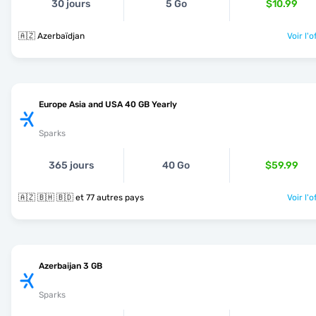
30 jours
5 Go
$10.99
🇦🇿 Azerbaïdjan
Voir l'o
Europe Asia and USA 40 GB Yearly
Sparks
365 jours
40 Go
$59.99
🇦🇿 🇧🇭 🇧🇩 et 77 autres pays
Voir l'o
Azerbaijan 3 GB
Sparks