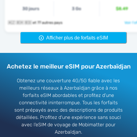
30 jours
3 Go
$8.49
🇦🇿 🇧🇭 🇧🇩 et 77 autres pays
Voir l'o
Afficher plus de forfaits eSIM
Achetez le meilleur eSIM pour Azerbaïdjan
Obtenez une couverture 4G/5G fiable avec les
meilleurs réseaux à Azerbaïdjan grâce à nos
forfaits eSIM abordables et profitez d'une
connectivité ininterrompue. Tous les forfaits
sont prépayés avec des descriptions de produits
détaillées. Profitez d'une expérience sans souci
avec l'eSIM de voyage de Mobimatter pour
Azerbaïdjan.