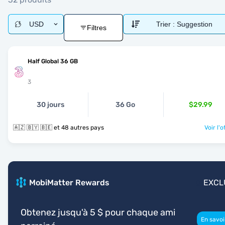
USD
Trier :
Suggestion
Filtres
Half Global 36 GB
3
30 jours
36 Go
$29.99
🇦🇿 🇧🇾 🇧🇪 et 48 autres pays
Voir l'o
MobiMatter Rewards
EXCL
Obtenez jusqu'à 5 $ pour chaque ami
En savoi