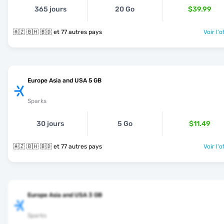
365 jours
20 Go
$39.99
🇦🇿 🇧🇭 🇧🇩 et 77 autres pays
Voir l'o
Europe Asia and USA 5 GB
Sparks
30 jours
5 Go
$11.49
🇦🇿 🇧🇭 🇧🇩 et 77 autres pays
Voir l'o
Europe Asia and USA 3 GB
Sparks