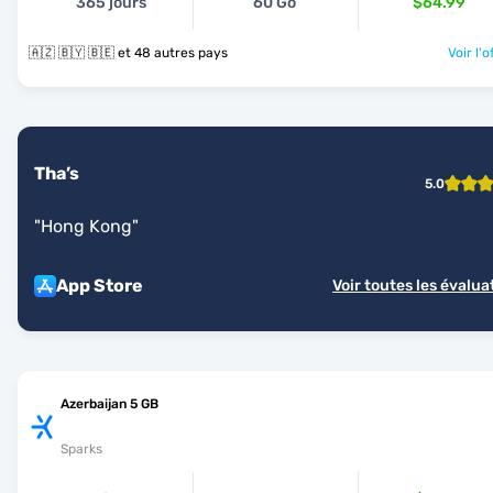
365 jours
60 Go
$64.99
🇦🇿 🇧🇾 🇧🇪 et 48 autres pays
Voir l'o
Tha’s
5.0
"
Hong Kong
"
App Store
Voir toutes les évalua
Azerbaijan 5 GB
Sparks