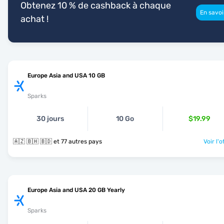
Obtenez 10 % de cashback à chaque
En savoi
achat !
Europe Asia and USA 10 GB
Sparks
30 jours
10 Go
$19.99
🇦🇿 🇧🇭 🇧🇩 et 77 autres pays
Voir l'o
Europe Asia and USA 20 GB Yearly
Sparks