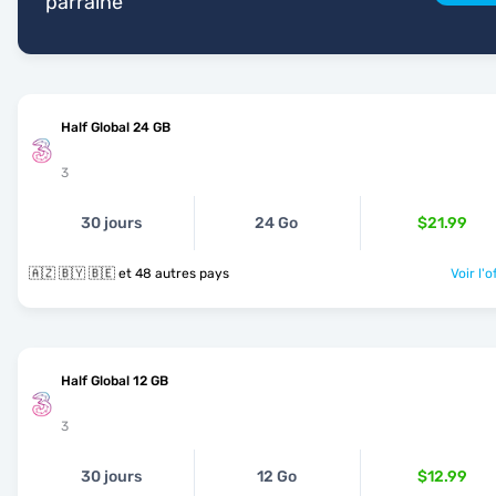
parrainé
Half Global 24 GB
3
30 jours
24 Go
$21.99
🇦🇿 🇧🇾 🇧🇪 et 48 autres pays
Voir l'o
Half Global 12 GB
3
30 jours
12 Go
$12.99