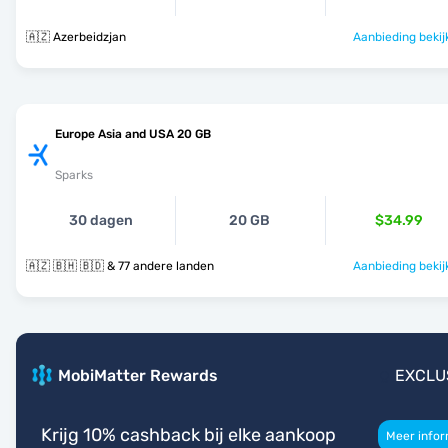
🇦🇿 Azerbeidzjan
Aanbieding bekij
Europe Asia and USA 20 GB
Sparks
30 dagen
20 GB
$34.99
🇦🇿 🇧🇭 🇧🇩 & 77 andere landen
Aanbieding bekij
MobiMatter Rewards
EXCLU
Krijg 10% cashback bij elke aankoop
Meer infor