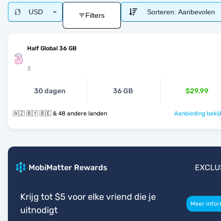
USD
Sorteren:
Aanbevolen
Filters
Half Global 36 GB
3
30 dagen
36 GB
$29.99
🇦🇿 🇧🇾 🇧🇪 & 48 andere landen
Aanbieding bekij
MobiMatter Rewards
EXCLU
Krijg tot $5 voor elke vriend die je
Meer infor
uitnodigt