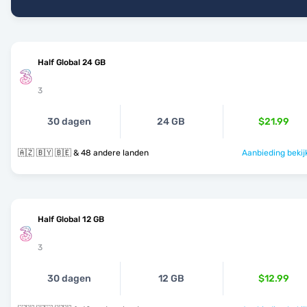
Half Global 24 GB
3
30 dagen
24 GB
$21.99
🇦🇿 🇧🇾 🇧🇪 & 48 andere landen
Aanbieding bekij
Half Global 12 GB
3
30 dagen
12 GB
$12.99