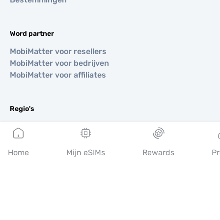
Word partner
MobiMatter voor resellers
MobiMatter voor bedrijven
MobiMatter voor affiliates
Regio's
eSIM voor Europa
eSIM voor Azië
eSIM voor Amerika
Home
Mijn eSIMs
Rewards
Pr
eSIM voor Midden-Oosten
eSIM voor Oceanië
eSIM voor Afrika
Landen