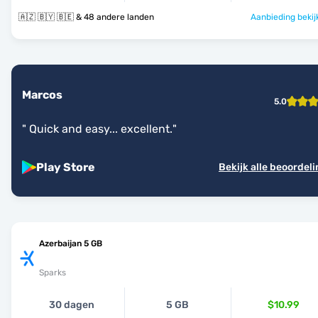
🇦🇿 🇧🇾 🇧🇪 & 48 andere landen
Aanbieding bekij
Marcos
5.0
"
Quick and easy... excellent.
"
Play Store
Bekijk alle beoordel
Azerbaijan 5 GB
Sparks
30 dagen
5 GB
$10.99