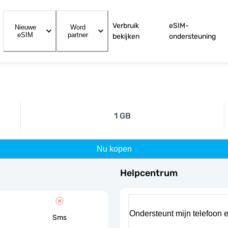
Verbruik
eSIM-
Nieuwe
Word
eSIM
partner
bekijken
ondersteuning
1 GB
Nu kopen
Helpcentrum
Ondersteunt mijn telefoon 
Sms