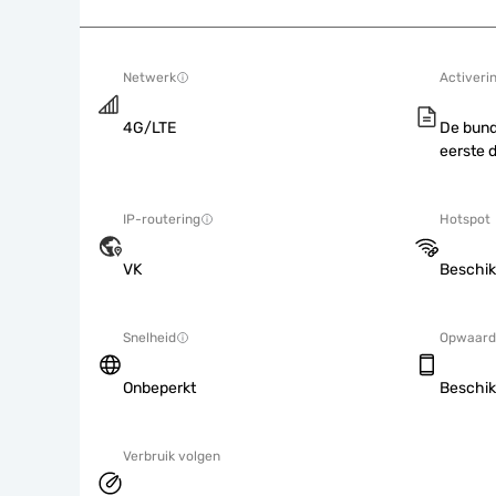
Netwerk
Activeri
4G/LTE
De bund
eerste 
IP-routering
Hotspot
VK
Beschik
Snelheid
Opwaard
Onbeperkt
Beschik
Verbruik volgen