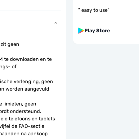
"
easy to use
"
Play Store
 zit geen 
 te downloaden en te 
ngs- of 
sche verlenging, geen 
kan worden aangevuld 
 limieten, geen 
ordt ondersteund.
le telefoons en tablets 
wijfel de FAQ-sectie.
 maanden na aankoop 