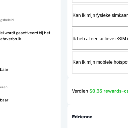
Kan ik mijn fysieke simkaa
ngsbeleid
el wordt geactiveerd bij het
Ik heb al een actieve eSIM i
dataverbruik.
Kan ik mijn mobiele hotspo
baar
eren
Verdien
$0.35 rewards-c
baar
Edrienne