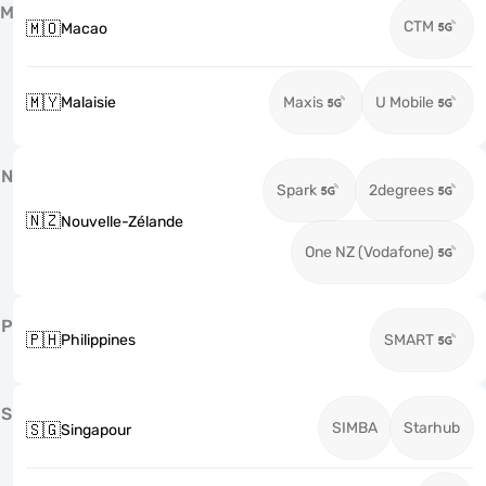
M
CTM
🇲🇴
Macao
🇲🇾
Malaisie
Maxis
U Mobile
N
Spark
2degrees
🇳🇿
Nouvelle-Zélande
One NZ (Vodafone)
P
🇵🇭
Philippines
SMART
S
SIMBA
Starhub
🇸🇬
Singapour