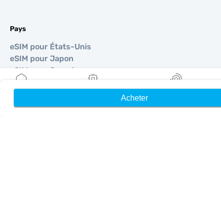
Pays
eSIM pour États-Unis
eSIM pour Japon
eSIM pour Canada
eSIM pour Espagne
eSIM pour Italie
Acheter
Accueil
Mes eSIM
Récompenses
eSIM pour Royaume-Uni
eSIM pour Émirats Arabes Unis
eSIM pour Singapour
eSIM pour Turquie
©
2026
MOBIMATTER LTD