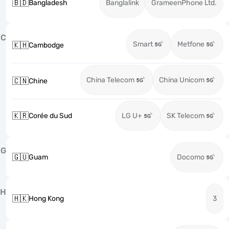
🇧🇩
Bangladesh
Banglalink
GrameenPhone Ltd.
C
Smart
Metfone
🇰🇭
Cambodge
China Telecom
China Unicom
🇨🇳
Chine
🇰🇷
Corée du Sud
LG U+
SK Telecom
G
🇬🇺
Guam
Docomo
H
🇭🇰
Hong Kong
3