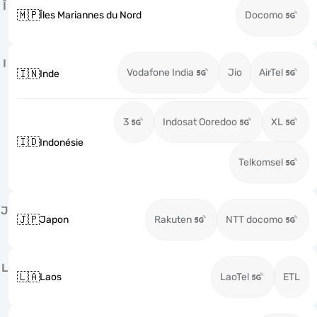
Î
🇲🇵
Îles Mariannes du Nord
Docomo
I
Vodafone India
Jio
AirTel
🇮🇳
Inde
3
Indosat Ooredoo
XL
🇮🇩
Indonésie
Telkomsel
J
🇯🇵
Japon
Rakuten
NTT docomo
L
🇱🇦
Laos
LaoTel
ETL