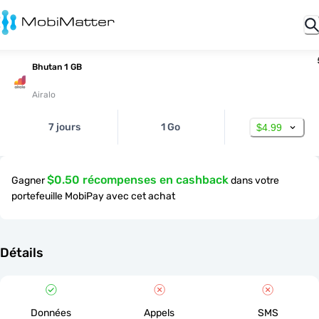
Bhutan 1 GB
Airalo
7 jours
1 Go
$4.99
$0.50 récompenses en cashback
Gagner
dans votre
portefeuille MobiPay avec cet achat
Détails
Données
Appels
SMS