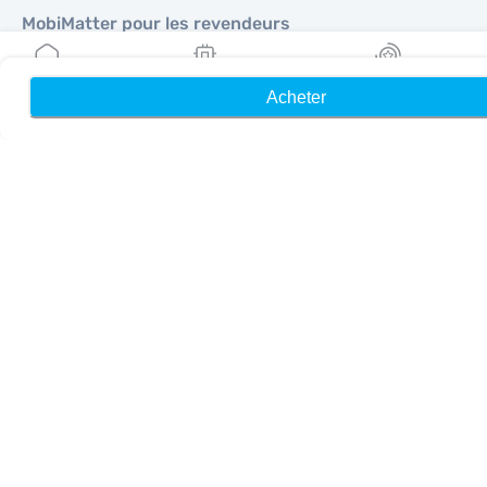
MobiMatter pour les revendeurs
MobiMatter pour les entreprises
MobiMatter pour les affiliés
Acheter
Accueil
Mes eSIM
Récompenses
Régions
eSIM pour Europe
eSIM pour Asie
eSIM pour Amériques
eSIM pour Moyen-Orient
eSIM pour Océanie
eSIM pour Afrique
Pays
eSIM pour États-Unis
eSIM pour Japon
eSIM pour Canada