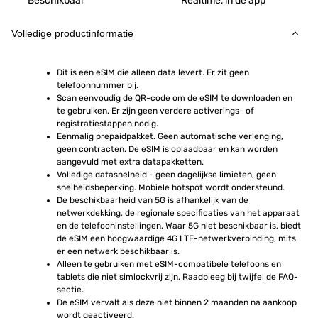
Beschikbaar
Realtime, in de app
Volledige productinformatie
Dit is een eSIM die alleen data levert. Er zit geen 
telefoonnummer bij.
Scan eenvoudig de QR-code om de eSIM te downloaden en 
te gebruiken. Er zijn geen verdere activerings- of 
registratiestappen nodig.
Eenmalig prepaidpakket. Geen automatische verlenging, 
geen contracten. De eSIM is oplaadbaar en kan worden 
aangevuld met extra datapakketten.
Volledige datasnelheid - geen dagelijkse limieten, geen 
snelheidsbeperking. Mobiele hotspot wordt ondersteund.
De beschikbaarheid van 5G is afhankelijk van de 
netwerkdekking, de regionale specificaties van het apparaat 
en de telefooninstellingen. Waar 5G niet beschikbaar is, biedt 
de eSIM een hoogwaardige 4G LTE-netwerkverbinding, mits 
er een netwerk beschikbaar is.
Alleen te gebruiken met eSIM-compatibele telefoons en 
tablets die niet simlockvrij zijn. Raadpleeg bij twijfel de FAQ-
sectie.
De eSIM vervalt als deze niet binnen 2 maanden na aankoop 
wordt geactiveerd.