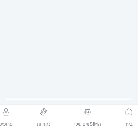
עברית
ית
הeSIMים שלי
נקודות
פרופיל
מובימטר היא ערוץ דיגיטלי לשירותי טלקום, המאפשר לצרכנים למצוא