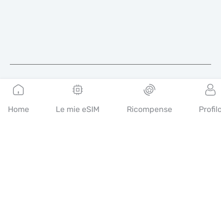
Italiano
Home
Le mie eSIM
Ricompense
Profil
Mobimatter è un canale digitale per i servizi di
telecomunicazione che consente ai consumatori di trovare e
acquistare le migliori offerte di eSIM nel mondo.
14th floor, Al Sarab Tower, Abu Dhabi Global Market Square,
Al Maryah Island, Abu Dhabi, United Arab Emirates
Link rapidi
Blog