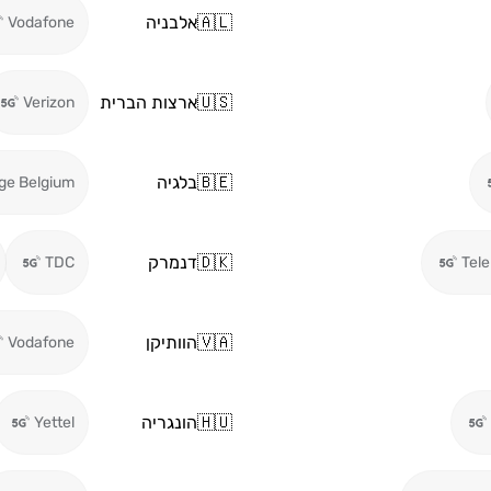
🇦🇱
אלבניה
Vodafone
🇺🇸
ארצות הברית
Verizon
🇧🇪
בלגיה
ge Belgium
🇩🇰
דנמרק
TDC
Tel
🇻🇦
הוותיקן
Vodafone
🇭🇺
הונגריה
Yettel