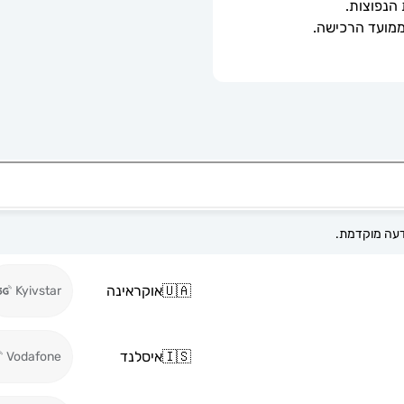
 הנפוצות.
🇺🇦
אוקראינה
Kyivstar
🇮🇸
איסלנד
Vodafone