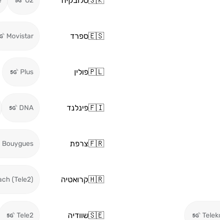
🇸🇰
סלובקיה
e
O2
🇪🇸
ספרד
Movistar
🇵🇱
פולין
Plus
🇫🇮
פינלנד
DNA
🇫🇷
צרפת
Bouygues
🇭🇷
קרואטיה
ch (Tele2)
🇸🇪
שוודיה
Tele2
Tele