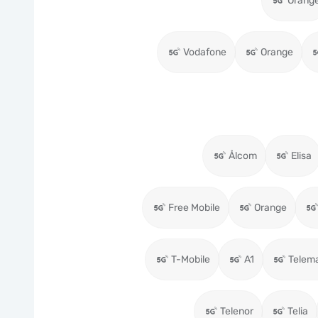
Orang
Vodafone
Orange
Ålcom
Elisa
Free Mobile
Orange
T-Mobile
A1
Telema
Telenor
Telia