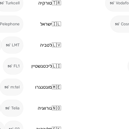
🇹🇷
טורקיה
Turkcell
Vodafo
🇮🇱
ישראל
Pelephone
Cos
🇱🇻
לטביה
LMT
🇱🇮
ליכטנשטיין
FL1
🇲🇪
מונטנגרו
m:tel
🇳🇴
נורווגיה
Telia