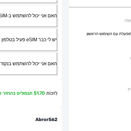
האם אני יכול להשתמש ב-SIM הפיזי שלי יחד עם ה-eSIM?
עלה
ופעלת עם השימוש הראשון
יש לי כבר eSIM פעיל בטלפון שלי, האם אני יכול להשתמש בשירות שלכם?
האם אני יכול להשתמש בנקודת גישה ניידת או g
ת
לִזכּוֹת
$1.70 תגמולים בהחזר כספי
Abror562