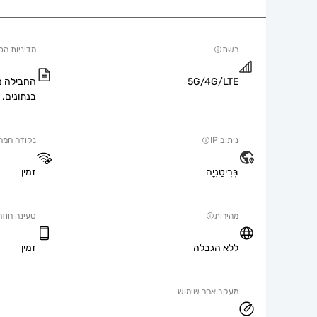
רשת
מדיניות הפ
5G/4G/LTE
החבילה מ
בנתונים.
ניתוב IP
נקודה חמה
בְּרִיטַנִיָה
זמין
מהירות
טעינה חוזר
ללא הגבלה
זמין
מעקב אחר שימוש