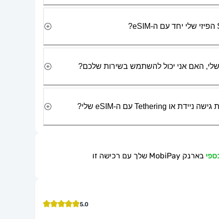
Tetherin עם ה-eSIM שלי?
בארנק MobiPay שלך עם רכישה זו
5.0