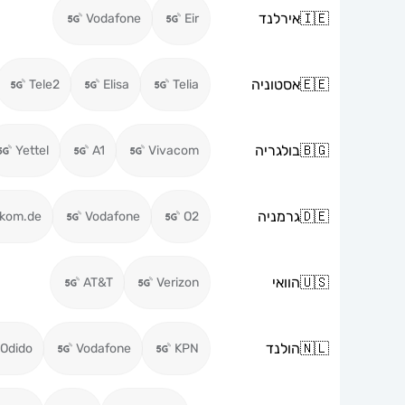
🇮🇪
אירלנד
Vodafone
Eir
🇪🇪
אסטוניה
Tele2
Elisa
Telia
🇧🇬
בולגריה
Yettel
A1
Vivacom
🇩🇪
גרמניה
ekom.de
Vodafone
O2
🇺🇸
הוואי
AT&T
Verizon
🇳🇱
הולנד
Odido
Vodafone
KPN