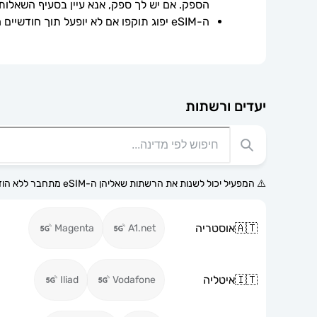
הספק. אם יש לך ספק, אנא עיין בסעיף השאלות
ה-eSIM יפוג תוקפו אם לא יופעל תוך חודשיים ממועד הרכישה.
יעדים ורשתות
⚠️ המפעיל יכול לשנות את הרשתות שאליהן ה-eSIM מתחבר ללא הודעה מוקדמת.
🇦🇹
אוסטריה
Magenta
A1.net
🇮🇹
איטליה
Iliad
Vodafone