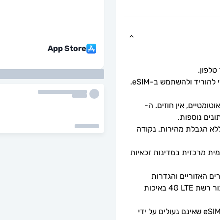
App Store
כל שעליך לעשות הוא לסרוק את קוד ה-QR כדי להוריד ולהשתמש ב-eSIM. 
ומטיים, אין חוזים. ה-
מהירויות נתונים מלאות - ללא מגבלות יומיות, ללא הגבלת מהירות. נקודה 
ה-eSIM יתחבר אוטומטית לרשת סלולרית מקומית מרכזית במדינות זכאיות 
זמינות 5G תלויה בכיסוי הרשת, מפרטי המכשירים האזוריים והגדרות 
הטלפון. כאשר 5G אינו זמין, ה-eSIM יספק חיבור רשת 4G LTE באיכות 
ניתן לשימוש רק עם טלפונים וטאבלטים תואמי eSIM שאינם נעולים על ידי 