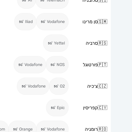
🇸🇮
סלובניה
A1
Telemach
🇸🇲
סן מרינו
Iliad
Vodafone
🇷🇸
סרביה
Yettel
🇵🇹
פורטוגל
Vodafone
NOS
🇨🇿
צ׳כיה
Vodafone
O2
🇨🇾
קפריסין
Epic
🇷🇴
רומניה
kom
Orange
Vodafone