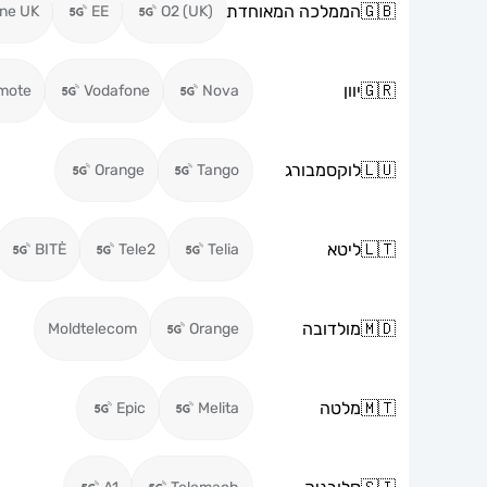
🇬🇧
הממלכה המאוחדת
ne UK
EE
O2 (UK)
🇬🇷
יוון
mote
Vodafone
Nova
🇱🇺
לוקסמבורג
Orange
Tango
🇱🇹
ליטא
BITĖ
Tele2
Telia
🇲🇩
מולדובה
Moldtelecom
Orange
🇲🇹
מלטה
Epic
Melita