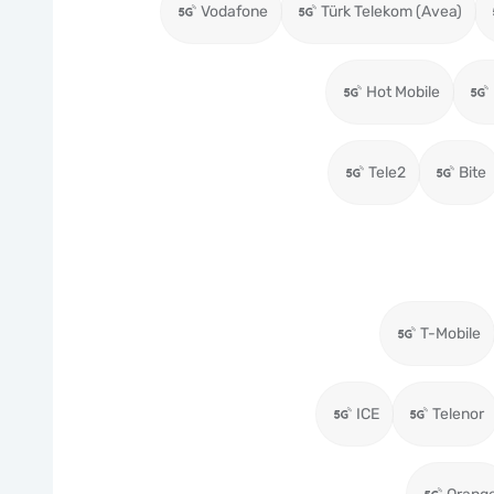
Vodafone
Türk Telekom (Avea)
Hot Mobile
Tele2
Bite
T-Mobile
ICE
Telenor