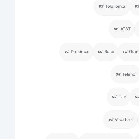
Telekom.al
AT&T
Proximus
Base
Oran
Telenor
Iliad
Vodafone