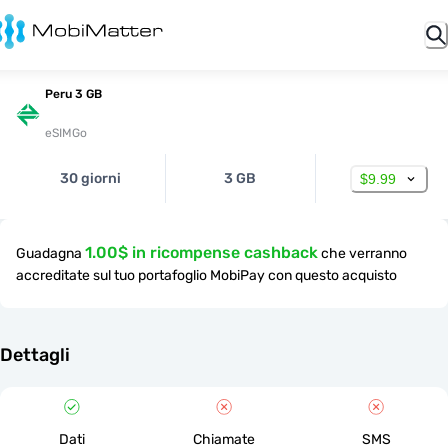
Peru 3 GB
eSIMGo
30 giorni
3 GB
$9.99
1.00$ in ricompense cashback
Guadagna
che verranno
accreditate sul tuo portafoglio MobiPay con questo acquisto
Dettagli
Dati
Chiamate
SMS