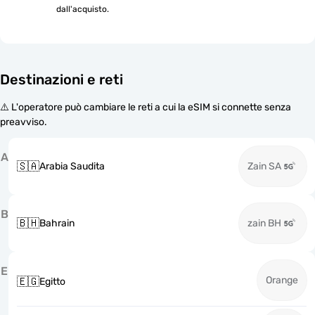
dall'acquisto.
Destinazioni e reti
⚠️ L'operatore può cambiare le reti a cui la eSIM si connette senza
preavviso.
A
🇸🇦
Arabia Saudita
Zain SA
B
🇧🇭
Bahrain
zain BH
E
Orange
🇪🇬
Egitto