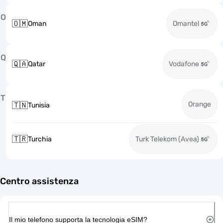
O
🇴🇲
Oman
Omantel
Q
🇶🇦
Qatar
Vodafone
T
Orange
🇹🇳
Tunisia
🇹🇷
Turchia
Turk Telekom (Avea)
Centro assistenza
Il mio telefono supporta la tecnologia eSIM?