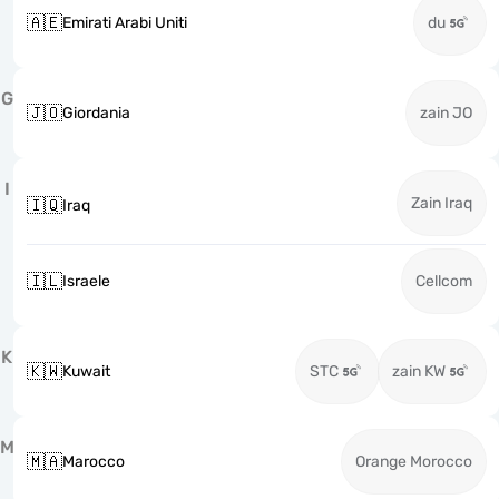
🇦🇪
Emirati Arabi Uniti
du
G
🇯🇴
Giordania
zain JO
I
Zain Iraq
🇮🇶
Iraq
🇮🇱
Israele
Cellcom
K
🇰🇼
Kuwait
STC
zain KW
M
🇲🇦
Marocco
Orange Morocco