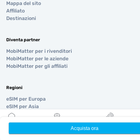
Mappa del sito
Affiliato
Destinazioni
Diventa partner
MobiMatter per i rivenditori
MobiMatter per le aziende
MobiMatter per gli affiliati
Regioni
eSIM per Europa
eSIM per Asia
eSIM per Americhe
eSIM per Medio Oriente
Acquista ora
Home
Le mie eSIM
Ricompense
eSIM per Oceania
eSIM per Africa