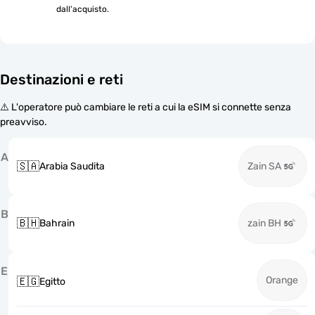
dall'acquisto.
Destinazioni e reti
⚠️ L'operatore può cambiare le reti a cui la eSIM si connette senza
preavviso.
A
🇸🇦
Arabia Saudita
Zain SA
B
🇧🇭
Bahrain
zain BH
E
Orange
🇪🇬
Egitto