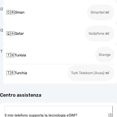
O
🇴🇲
Oman
Omantel
Q
🇶🇦
Qatar
Vodafone
T
Orange
🇹🇳
Tunisia
🇹🇷
Turchia
Turk Telekom (Avea)
Centro assistenza
Il mio telefono supporta la tecnologia eSIM?