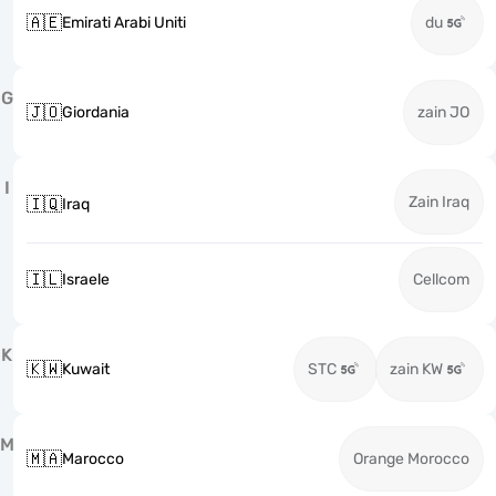
🇦🇪
Emirati Arabi Uniti
du
G
🇯🇴
Giordania
zain JO
I
Zain Iraq
🇮🇶
Iraq
🇮🇱
Israele
Cellcom
K
🇰🇼
Kuwait
STC
zain KW
M
🇲🇦
Marocco
Orange Morocco