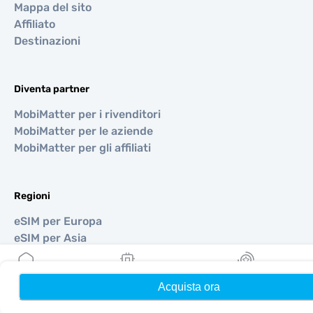
Mappa del sito
Affiliato
Destinazioni
Diventa partner
MobiMatter per i rivenditori
MobiMatter per le aziende
MobiMatter per gli affiliati
Regioni
eSIM per Europa
eSIM per Asia
eSIM per Americhe
eSIM per Medio Oriente
Acquista ora
Home
Le mie eSIM
Ricompense
eSIM per Oceania
eSIM per Africa